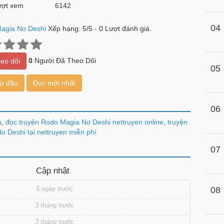
ợt xem
6142
04
agia No Deshi
Xếp hạng:
5
/
5
-
0
Lượt đánh giá.
0
Người Đã Theo Dõi
eo dõi
05
từ đầu
Đọc mới nhất
06
n
,
đọc truyện Rodo Magia No Deshi nettruyen online
,
truyện
 Deshi tại nettruyen miễn phí
07
Cập nhật
5 ngày trước
08
3 tháng trước
3 tháng trước