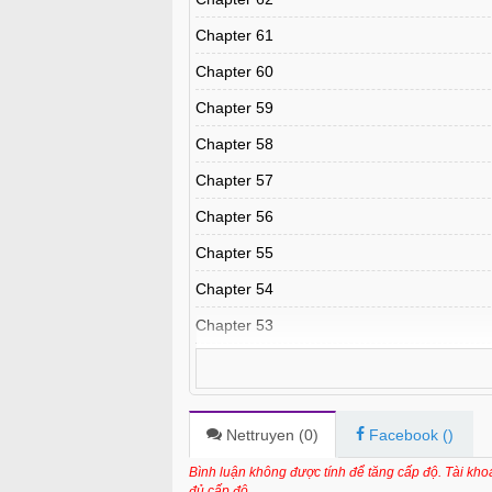
Chapter 61
Chapter 60
Chapter 59
Chapter 58
Chapter 57
Chapter 56
Chapter 55
Chapter 54
Chapter 53
Chapter 52
Chapter 51
Chapter 50
Nettruyen (
0
)
Facebook (
)
Chapter 49
Bình luận không được tính để tăng cấp độ. Tài kh
đủ cấp độ.