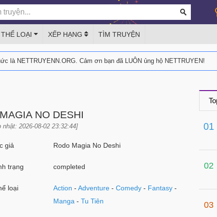
THỂ LOẠI
XẾP HẠNG
TÌM TRUYỆN
thức là NETTRUYENN.ORG. Cảm ơn bạn đã LUÔN ủng hộ NETTRUYEN!
To
MAGIA NO DESHI
01
 nhật: 2026-08-02 23:32:44]
 giả
Rodo Magia No Deshi
02
h trạng
completed
ể loại
Action
-
Adventure
-
Comedy
-
Fantasy
-
Manga
-
Tu Tiên
03