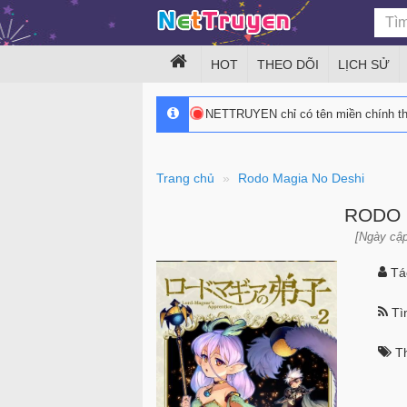
HOT
THEO DÕI
LỊCH SỬ
NETTRUYEN chỉ có tên miền chính 
Trang chủ
Rodo Magia No Deshi
RODO 
[Ngày cập
Tác
Tìn
Th