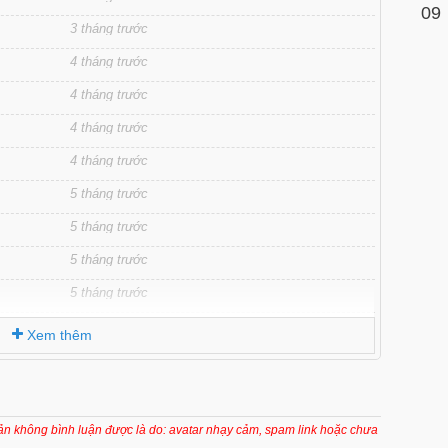
09
3 tháng trước
4 tháng trước
4 tháng trước
4 tháng trước
4 tháng trước
5 tháng trước
5 tháng trước
5 tháng trước
5 tháng trước
5 tháng trước
Xem thêm
5 tháng trước
5 tháng trước
5 tháng trước
oản không bình luận được là do: avatar nhạy cảm, spam link hoặc chưa