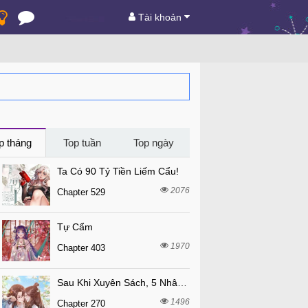
Tài khoản
p tháng
Top tuần
Top ngày
Ta Có 90 Tỷ Tiền Liếm Cẩu!
2076
Chapter 529
Tự Cẩm
1970
Chapter 403
Sau Khi Xuyên Sách, 5 Nhân Cách Của Bạo Quân Đều Yêu Ta
1496
Chapter 270