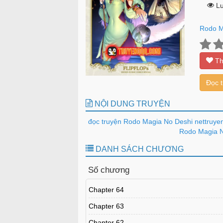
Lư
Rodo M
Th
Đọc 
NỘI DUNG TRUYỆN
đọc truyện Rodo Magia No Deshi nettruye
Rodo Magia No
DANH SÁCH CHƯƠNG
Số chương
Chapter 64
Chapter 63
Chapter 62