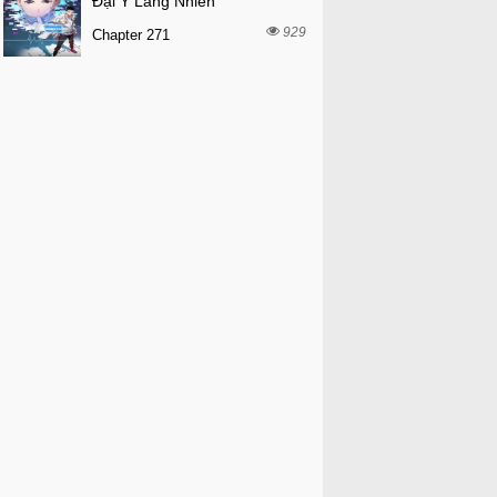
Đại Y Lăng Nhiên
929
Chapter 271