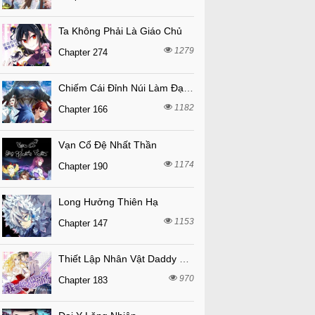
Ta Không Phải Là Giáo Chủ
1279
Chapter 274
Chiếm Cái Đỉnh Núi Làm Đại Vương
1182
Chapter 166
Vạn Cổ Đệ Nhất Thần
1174
Chapter 190
Long Hưởng Thiên Hạ
1153
Chapter 147
Thiết Lập Nhân Vật Daddy Của Tôi Bị Sụp Đổ
970
Chapter 183