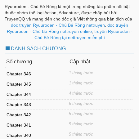
Ryuuroden - Chú Bé Rồng là một trong những tác phẩm nổi bật
thuộc nhóm thể loại Action, Adventure, được chấp bút bởi
TruyenQQ và mang đến cho độc giả Việt thông qua bản dịch của
Manga Theo Yêu Cầu. Bộ truyện gây ấn tượng nhờ cách kể
đọc truyện Ryuuroden - Chú Bé Rồng nettruyen
,
đọc truyện
chuyện chặt chẽ, diễn biến hợp lý và dàn nhân vật được xây
Ryuuroden - Chú Bé Rồng nettruyen online
,
truyện Ryuuroden -
dựng có chiều sâu, tạo nên sức hút bền bỉ theo từng chương.
Chú Bé Rồng tại nettruyen miễn phí
DANH SÁCH CHƯƠNG
Số chương
Cập nhật
1 tháng trước
Chapter 346
1 tháng trước
Chapter 345
4 tháng trước
Chapter 344
5 tháng trước
Chapter 343
5 tháng trước
Chapter 342
5 tháng trước
Chapter 341
5 tháng trước
Chapter 340