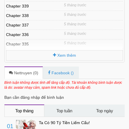
5 tháng trước
Chapter 339
5 tháng trước
Chapter 338
5 tháng trước
Chapter 337
5 tháng trước
Chapter 336
5 tháng trước
Chapter 335
5 tháng trước
Chapter 334
Xem thêm
5 tháng trước
Chapter 333
5 tháng trước
Chapter 332
Nettruyen (
0
)
Facebook (
)
5 tháng trước
Chapter 331
Bình luận không được tính để tăng cấp độ. Tài khoản không bình luận được
là do: avatar nhạy cảm, spam link hoặc chưa đủ cấp độ.
5 tháng trước
Chapter 330
Bạn cần đăng nhập để bình luận
5 tháng trước
Chapter 329
5 tháng trước
Chapter 328
Top tháng
Top tuần
Top ngày
5 tháng trước
Chapter 327
Ta Có 90 Tỷ Tiền Liếm Cẩu!
01
5 tháng trước