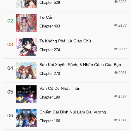
Chapter 326
2296
Chapter 529
5 tháng trước
Chapter 325
Tự Cẩm
5 tháng trước
Chapter 324
02
2138
Chapter 403
5 tháng trước
Chapter 323
5 tháng trước
Chapter 322
Ta Không Phải Là Giáo Chủ
03
5 tháng trước
Chapter 321
2088
Chapter 274
5 tháng trước
Chapter 320
Sau Khi Xuyên Sách, 5 Nhân Cách Của Bạo Quân Đều Yêu Ta
5 tháng trước
04
Chapter 319
2081
Chapter 270
5 tháng trước
Chapter 318
5 tháng trước
Chapter 317
Vạn Cổ Đệ Nhất Thần
05
5 tháng trước
1487
Chapter 316
Chapter 190
5 tháng trước
Chapter 315
Chiếm Cái Đỉnh Núi Làm Đại Vương
06
5 tháng trước
Chapter 314
1314
Chapter 166
5 tháng trước
Chapter 313