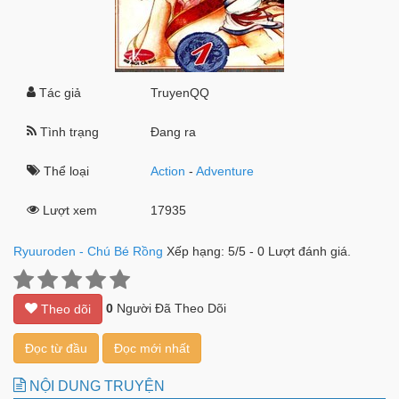
Tác giả
TruyenQQ
Tình trạng
Đang ra
Thể loại
Action
-
Adventure
Lượt xem
17935
Ryuuroden - Chú Bé Rồng
Xếp hạng:
5
/
5
-
0
Lượt đánh giá.
0
Người Đã Theo Dõi
Theo dõi
Đọc từ đầu
Đọc mới nhất
NỘI DUNG TRUYỆN