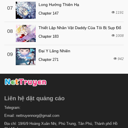
5 tháng trước
Chapter 312
Long Hưởng Thiên Hạ
07
1191
5 tháng trước
Chapter 147
Chapter 311
5 tháng trước
Chapter 310
Thiết Lập Nhân Vật Daddy Của Tôi Bị Sụp Đổ
08
5 tháng trước
Chapter 309.2
1008
Chapter 183
5 tháng trước
Chapter 309
Đại Y Lăng Nhiên
5 tháng trước
Chapter 308
09
942
Chapter 271
5 tháng trước
Chapter 307
5 tháng trước
Chapter 306
5 tháng trước
Chapter 305
5 tháng trước
Chapter 304
Liên hệ dặt quảng cáo
5 tháng trước
Chapter 303
5 tháng trước
Telegram:
Chapter 302
Email:
nettruyennorg@gmail.com
5 tháng trước
Chapter 301
Địa chỉ: 19/6/9 Hoàng Xuân Nhị, Phú Trung, Tân Phú, Thành phố Hồ
5 tháng trước
Chapter 300