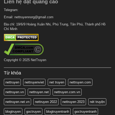
Liên hệ dặt quảng cáo
Telegram:
Email:
nettruyennorg@gmail.com
Địa chỉ: 19/6/9 Hoàng Xuân Nhị, Phú Trung, Tân Phú, Thành phố Hồ
Chí Minh
Copyright © 2025 NetTruyen
Từ khóa
nettruyen
nettruyenviet
net truyen
nettruyen.com
nettruyen.vn
nettruyen.net
nettruyen.com.vn
nettruyen.net.vn
nettruyen 2022
nettruyen 2023
nét truyện
blogtruyen
goctruyen
blogtruyentranh
goctruyentranh