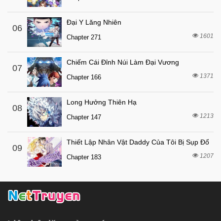
Đại Y Lăng Nhiên
06
1601
Chapter 271
Chiếm Cái Đỉnh Núi Làm Đại Vương
07
1371
Chapter 166
Long Hưởng Thiên Hạ
08
1213
Chapter 147
Thiết Lập Nhân Vật Daddy Của Tôi Bị Sụp Đổ
09
1207
Chapter 183