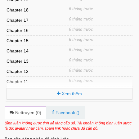
6 tháng trước
Chapter 18
6 tháng trước
Chapter 17
6 tháng trước
Chapter 16
6 tháng trước
Chapter 15
6 tháng trước
Chapter 14
6 tháng trước
Chapter 13
6 tháng trước
Chapter 12
6 tháng trước
Chapter 11
6 tháng trước
Chapter 10
Xem thêm
6 tháng trước
Chapter 9
6 tháng trước
Chapter 8
Nettruyen (
0
)
Facebook (
)
6 tháng trước
Chapter 7
Bình luận không được tính để tăng cấp độ. Tài khoản không bình luận được
là do: avatar nhạy cảm, spam link hoặc chưa đủ cấp độ.
6 tháng trước
Chapter 6