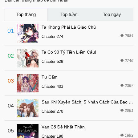
Bạn cần đăng nhập để bình luận
6 tháng trước
Chapter Chuong 5
7 tháng trước
Chapter 5
Top tháng
Top tuần
Top ngày
6 tháng trước
Chapter Chuong 4
Ta Không Phải Là Giáo Chủ
01
7 tháng trước
Chapter 4
2884
Chapter 274
6 tháng trước
Chapter Chuong 3
Ta Có 90 Tỷ Tiền Liếm Cẩu!
7 tháng trước
Chapter 3
02
2746
Chapter 529
6 tháng trước
Chapter Chuong 2
7 tháng trước
Chapter 2
Tự Cẩm
03
6 tháng trước
Chapter Chuong 1
2397
Chapter 403
7 tháng trước
Chapter 1
Sau Khi Xuyên Sách, 5 Nhân Cách Của Bạo Quân Đều Yêu Ta
04
2091
Chapter 270
Vạn Cổ Đệ Nhất Thần
05
1693
Chapter 190