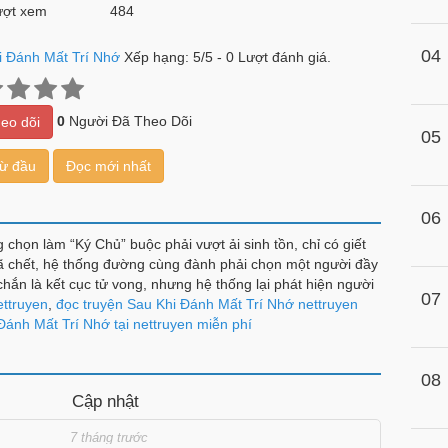
ợt xem
484
04
i Đánh Mất Trí Nhớ
Xếp hạng:
5
/
5
-
0
Lượt đánh giá.
0
Người Đã Theo Dõi
eo dõi
05
từ đầu
Đọc mới nhất
06
g chọn làm “Ký Chủ” buộc phải vượt ải sinh tồn, chỉ có giết
 đã chết, hệ thống đường cùng đành phải chọn một người đầy
chắn là kết cục tử vong, nhưng hệ thống lại phát hiện người
07
ị thường. Để lấy lại ký ức, Lâu Tịch xông pha trong thế
ettruyen
,
đọc truyện Sau Khi Đánh Mất Trí Nhớ nettruyen
ết Phật. Là ai đã đánh trọng thương tôi? Tôi rốt cuộc… là ai?
Đánh Mất Trí Nhớ tại nettruyen miễn phí
08
Cập nhật
7 tháng trước