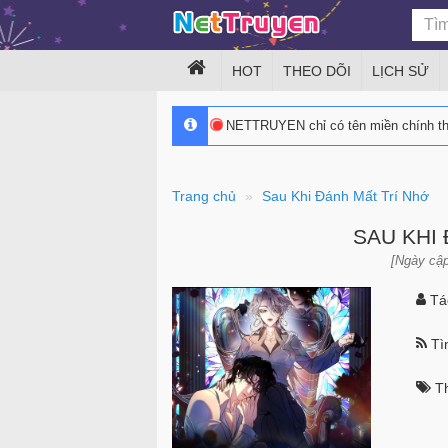
HOT
THEO DÕI
LỊCH SỬ
NETTRUYEN chỉ có tên miền chính 
Trang chủ
Sau Khi Đánh Mất Trí Nhớ
SAU KHI
[Ngày cập
Tác
Tìn
Th