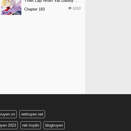
Thiết Lập Nhân Vật Daddy Của Tôi Bị Sụp Đổ
1010
Chapter 183
truyen.vn
nettruyen.net
ruyen 2023
nét truyện
blogtruyen