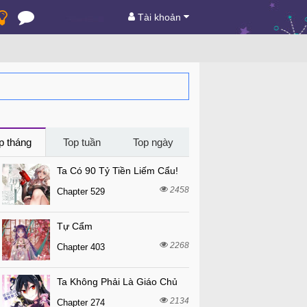
Tài khoản
p tháng
Top tuần
Top ngày
Ta Có 90 Tỷ Tiền Liếm Cẩu!
2458
Chapter 529
Tự Cẩm
2268
Chapter 403
Ta Không Phải Là Giáo Chủ
2134
Chapter 274