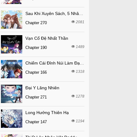
Sau Khi Xuyên Sách, 5 Nhân Cách Của Bạo Quân Đều Yêu Ta
2081
Chapter 270
Vạn Cổ Đệ Nhất Thần
1489
Chapter 190
Chiếm Cái Đỉnh Núi Làm Đại Vương
1318
Chapter 166
Đại Y Lăng Nhiên
1278
Chapter 271
Long Hưởng Thiên Hạ
1194
Chapter 147