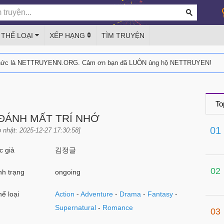
THỂ LOẠI
XẾP HẠNG
TÌM TRUYỆN
thức là NETTRUYENN.ORG. Cảm ơn bạn đã LUÔN ủng hộ NETTRUYEN!
To
 ĐÁNH MẤT TRÍ NHỚ
01
 nhật: 2025-12-27 17:30:58]
 giả
김정글
02
h trạng
ongoing
ể loại
Action
-
Adventure
-
Drama
-
Fantasy
-
Supernatural
-
Romance
03