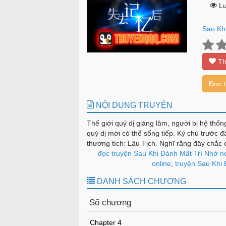
Lư
Sau Kh
Th
Đọc 
NỘI DUNG TRUYỆN
Thế giới quỷ dị giáng lâm, người bị hệ thốn
quỷ dị mới có thể sống tiếp. Ký chủ trước
thương tích: Lâu Tịch. Nghĩ rằng đây chắc 
bị thương mất trí nhớ này… mạnh đến mức d
đọc truyện Sau Khi Đánh Mất Trí Nhớ n
giới quỷ dị, thần cản giết thần, Phật cản gi
online
,
truyện Sau Khi 
DANH SÁCH CHƯƠNG
Số chương
Chapter 4