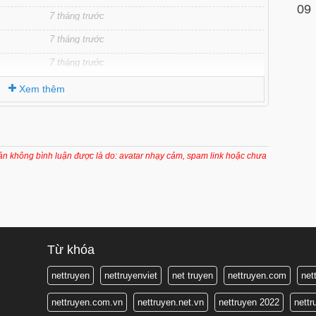
09
7 tháng trước
7 tháng trước
7 tháng trước
Xem thêm
oản không bình luận được là do: avatar nhạy cảm, spam link hoặc chưa
Từ khóa
nettruyen
nettruyenviet
net truyen
nettruyen.com
net
nettruyen.com.vn
nettruyen.net.vn
nettruyen 2022
nett