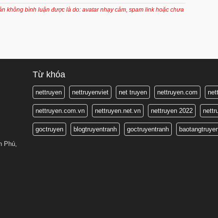
2 tháng trước
oản không bình luận được là do: avatar nhạy cảm, spam link hoặc chưa
2 tháng trước
2 tháng trước
2 tháng trước
3 tháng trước
Từ khóa
3 tháng trước
nettruyen
nettruyenviet
net truyen
nettruyen.com
net
3 tháng trước
nettruyen.com.vn
nettruyen.net.vn
nettruyen 2022
nett
3 tháng trước
goctruyen
blogtruyentranh
goctruyentranh
baotangtruye
3 tháng trước
n Phú,
3 tháng trước
3 tháng trước
3 tháng trước
4 tháng trước
4 tháng trước