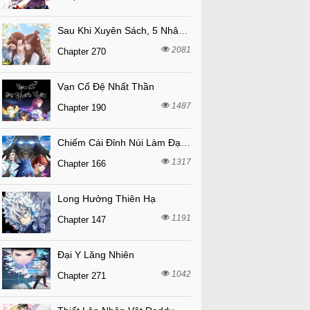
Sau Khi Xuyên Sách, 5 Nhân Cách Của Bạo Quân Đều Yêu Ta
2081
Chapter 270
Vạn Cổ Đệ Nhất Thần
1487
Chapter 190
Chiếm Cái Đỉnh Núi Làm Đại Vương
1317
Chapter 166
Long Hưởng Thiên Hạ
1191
Chapter 147
Đại Y Lăng Nhiên
1042
Chapter 271