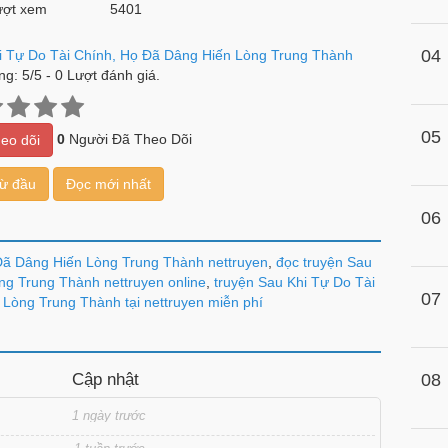
ợt xem
5401
04
i Tự Do Tài Chính, Họ Đã Dâng Hiến Lòng Trung Thành
ng:
5
/
5
-
0
Lượt đánh giá.
05
0
Người Đã Theo Dõi
eo dõi
từ đầu
Đọc mới nhất
06
 Đã Dâng Hiến Lòng Trung Thành nettruyen
,
đọc truyện Sau
ng Trung Thành nettruyen online
,
truyện Sau Khi Tự Do Tài
07
Lòng Trung Thành tại nettruyen miễn phí
Cập nhật
08
1 ngày trước