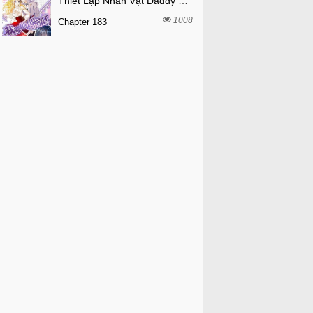
Thiết Lập Nhân Vật Daddy Của Tôi Bị Sụp Đổ
1008
Chapter 183