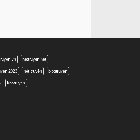
truyen.vn
nettruyen.net
ruyen 2023
nét truyện
blogtruyen
n
khptruyen