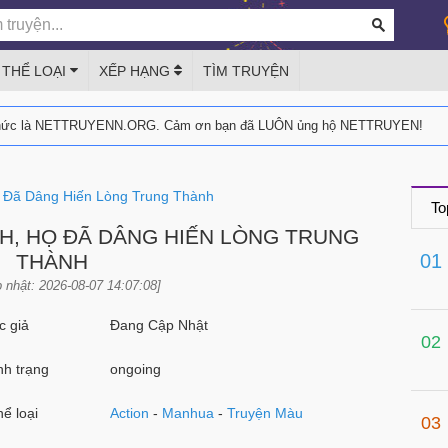
THỂ LOẠI
XẾP HẠNG
TÌM TRUYỆN
thức là NETTRUYENN.ORG. Cảm ơn bạn đã LUÔN ủng hộ NETTRUYEN!
ọ Đã Dâng Hiến Lòng Trung Thành
To
NH, HỌ ĐÃ DÂNG HIẾN LÒNG TRUNG
THÀNH
01
 nhật: 2026-08-07 14:07:08]
 giả
Đang Cập Nhật
02
h trạng
ongoing
ể loại
Action
-
Manhua
-
Truyện Màu
03