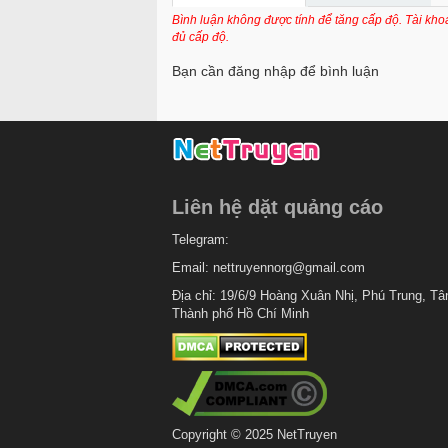
Chapter 96
Bình luận không được tính để tăng cấp độ. Tài kh
đủ cấp độ.
Chapter 95
Bạn cần đăng nhập để bình luận
Chapter 94
Chapter 93
Chapter 92
Chapter 91
Liên hệ dặt quảng cáo
Chapter 90
Telegram:
Chapter 89
Email:
nettruyennorg@gmail.com
Chapter 88
Địa chỉ: 19/6/9 Hoàng Xuân Nhị, Phú Trung, Tâ
Thành phố Hồ Chí Minh
Chapter 87
Chapter 86
Chapter 85
Chapter 84
Copyright © 2025 NetTruyen
Chapter 83