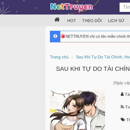
HOT
THEO DÕI
LỊCH SỬ
NETTRUYEN chỉ có tên miền chính 
Trang chủ
Sau Khi Tự Do Tài Chính, H
SAU KHI TỰ DO TÀI CHÍ
[Ngày cập
Tác
Tìn
Th