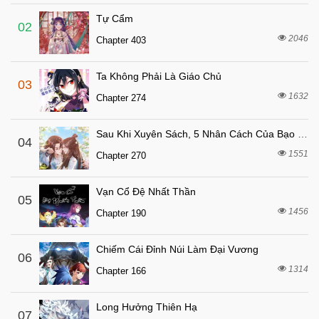
Chapter 199
Tự Cẩm
7 tháng trước
Chapter 198
02
2046
Chapter 403
7 tháng trước
Chapter 197
8 tháng trước
Chapter 196
Ta Không Phải Là Giáo Chủ
03
8 tháng trước
Chapter 195
1632
Chapter 274
8 tháng trước
Chapter 194
Sau Khi Xuyên Sách, 5 Nhân Cách Của Bạo Quân Đều Yêu Ta
8 tháng trước
04
Chapter 193
1551
Chapter 270
8 tháng trước
Chapter 192
8 tháng trước
Chapter 191
Vạn Cổ Đệ Nhất Thần
05
8 tháng trước
1456
Chapter 190
Chapter 190
8 tháng trước
Chapter 189
Chiếm Cái Đỉnh Núi Làm Đại Vương
06
8 tháng trước
Chapter 188
1314
Chapter 166
8 tháng trước
Chapter 187
8 tháng trước
Chapter 186
Long Hưởng Thiên Hạ
07