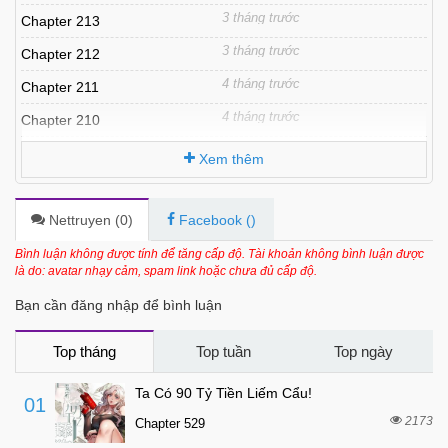
3 tháng trước
Chapter 213
3 tháng trước
Chapter 212
4 tháng trước
Chapter 211
4 tháng trước
Chapter 210
4 tháng trước
Chapter 209
Xem thêm
5 tháng trước
Chapter 207
6 tháng trước
Chapter 206
Nettruyen (
0
)
Facebook (
)
6 tháng trước
Chapter 205
Bình luận không được tính để tăng cấp độ. Tài khoản không bình luận được
là do: avatar nhạy cảm, spam link hoặc chưa đủ cấp độ.
6 tháng trước
Chapter 204
Bạn cần đăng nhập để bình luận
6 tháng trước
Chapter 203
7 tháng trước
Chapter 202
Top tháng
Top tuần
Top ngày
6 tháng trước
Chapter 201
Ta Có 90 Tỷ Tiền Liếm Cẩu!
01
8 tháng trước
Chapter 200
2173
Chapter 529
8 tháng trước