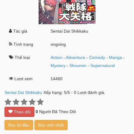
Tác giả
Sentai Dai Shikkaku
Tình trạng
ongoing
Thể loại
Action
-
Adventure
-
Comedy
-
Manga
-
Mystery
-
Shounen
-
Supernatural
Lượt xem
14460
Sentai Dai Shikkaku
Xếp hạng:
5
/
5
-
0
Lượt đánh giá.
0
Người Đã Theo Dõi
Theo dõi
Đọc từ đầu
Đọc mới nhất