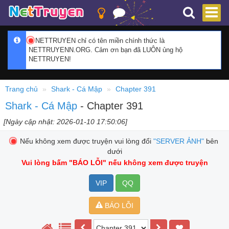
NETTRUYEN chỉ có tên miền chính thức là
NETTRUYENN.ORG. Cảm ơn bạn đã LUÔN ủng hộ
NETTRUYEN!
Trang chủ
Shark - Cá Mập
Chapter 391
Shark - Cá Mập
- Chapter 391
[Ngày cập nhật: 2026-01-10 17:50:06]
Nếu không xem được truyện vui lòng đổi
"SERVER ẢNH"
bên
dưới
Vui lòng bấm
"BÁO LỖI"
nếu không xem được truyện
VIP
QQ
BÁO LỖI