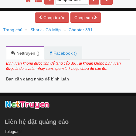
Chap trước
Chap sau
Trang chủ
Shark - Cá Mập
Chapter 391
Nettruyen (
)
Facebook (
)
Bình luận không được tính để tăng cấp độ. Tài khoản không bình luận
được là do: avatar nhạy cảm, spam link hoặc chưa đủ cấp độ.
Bạn cần đăng nhập để bình luận
Liên hệ dặt quảng cáo
Telegram: