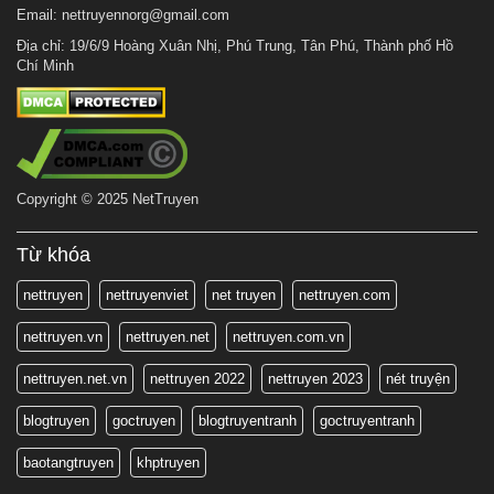
Email:
nettruyennorg@gmail.com
Địa chỉ: 19/6/9 Hoàng Xuân Nhị, Phú Trung, Tân Phú, Thành phố Hồ
Chí Minh
Copyright © 2025 NetTruyen
Từ khóa
nettruyen
nettruyenviet
net truyen
nettruyen.com
nettruyen.vn
nettruyen.net
nettruyen.com.vn
nettruyen.net.vn
nettruyen 2022
nettruyen 2023
nét truyện
blogtruyen
goctruyen
blogtruyentranh
goctruyentranh
baotangtruyen
khptruyen