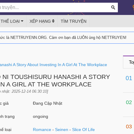
THỂ LOẠI
XẾP HẠNG
TÌM TRUYỆN
thức là NETTRUYENN.ORG. Cảm ơn bạn đã LUÔN ủng hộ NETTRUYEN!
To
shi A Story About Investing In A Girl At The Workplace
NI TOUSHISURU HANASHI A STORY
01
IN A GIRL AT THE WORKPLACE
 nhật: 2025-12-14 06:30:10]
02
 giả
Đang Cập Nhật
h trạng
ongoing
03
ể loại
Romance
-
Seinen
-
Slice Of Life