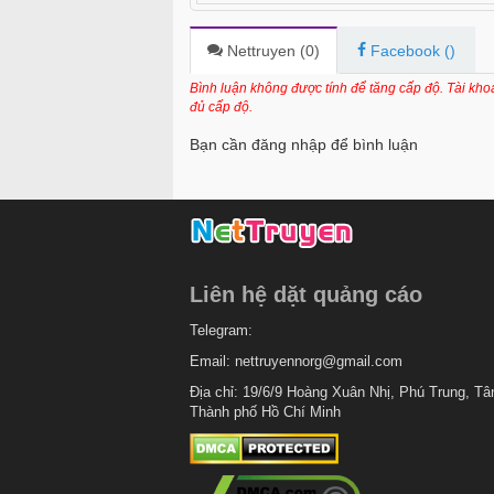
Chapter 20
Chapter 19
Nettruyen (
0
)
Facebook (
)
Chapter 18
Bình luận không được tính để tăng cấp độ. Tài kh
đủ cấp độ.
Chapter 17
Bạn cần đăng nhập để bình luận
Chapter 16
Chapter 15
Chapter 14
Chapter 13
Liên hệ dặt quảng cáo
Chapter 12
Telegram:
Chapter 11
Email:
nettruyennorg@gmail.com
Chapter 10
Địa chỉ: 19/6/9 Hoàng Xuân Nhị, Phú Trung, Tâ
Thành phố Hồ Chí Minh
Chapter 9
Chapter 8
Chapter 7