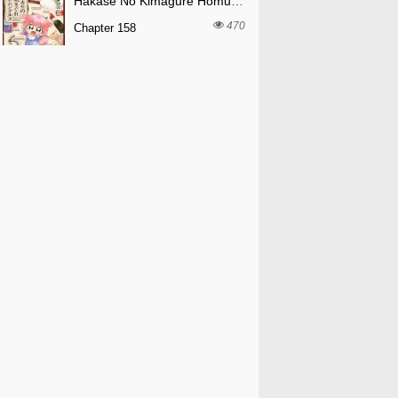
Hakase No Kimagure Homunculus
470
Chapter 158