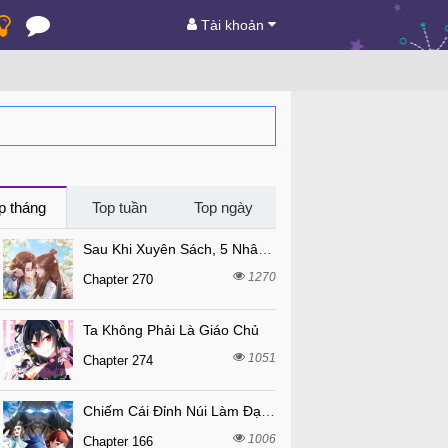
Tài khoản
p tháng
Top tuần
Top ngày
Sau Khi Xuyên Sách, 5 Nhân Cách Của Bạo Quân Đều Yêu Ta
1270
Chapter 270
Ta Không Phải Là Giáo Chủ
1051
Chapter 274
Chiếm Cái Đỉnh Núi Làm Đại Vương
1006
Chapter 166