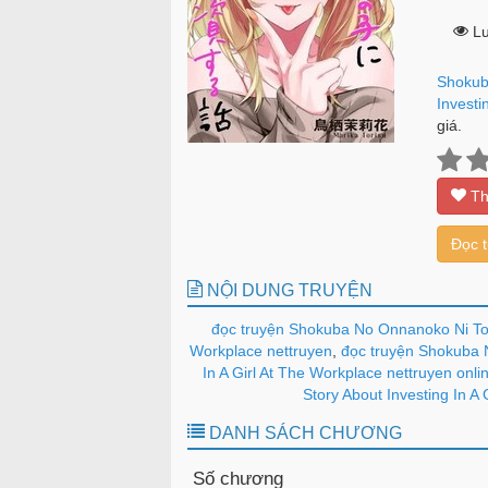
Lư
Shokub
Investi
giá.
Th
Đọc 
NỘI DUNG TRUYỆN
đọc truyện Shokuba No Onnanoko Ni Tous
Workplace nettruyen
,
đọc truyện Shokuba N
In A Girl At The Workplace nettruyen onli
Story About Investing In A 
DANH SÁCH CHƯƠNG
Số chương