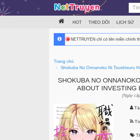
HOT
THEO DÕI
LỊCH SỬ
NETTRUYEN chỉ có tên miền chính 
Trang chủ
Shokuba No Onnanoko Ni Toushisuru Hana
SHOKUBA NO ONNANOKO 
ABOUT INVESTING 
[Ngày cập
Tác
Tìn
Th