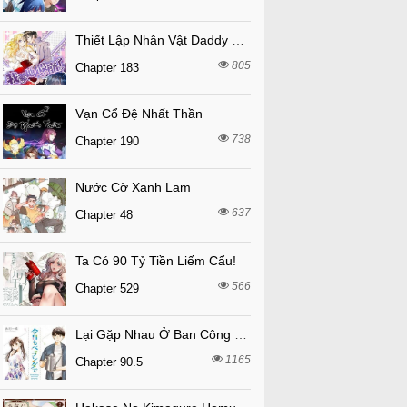
Thiết Lập Nhân Vật Daddy Của Tôi Bị Sụp Đổ
805
Chapter 183
Vạn Cổ Đệ Nhất Thần
738
Chapter 190
Nước Cờ Xanh Lam
637
Chapter 48
Ta Có 90 Tỷ Tiền Liếm Cẩu!
566
Chapter 529
Lại Gặp Nhau Ở Ban Công Rồi
1165
Chapter 90.5