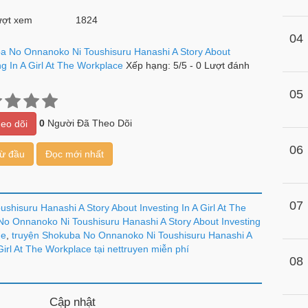
ợt xem
1824
04
a No Onnanoko Ni Toushisuru Hanashi A Story About
ng In A Girl At The Workplace
Xếp hạng:
5
/
5
-
0
Lượt đánh
05
0
Người Đã Theo Dõi
eo dõi
06
từ đầu
Đọc mới nhất
07
hisuru Hanashi A Story About Investing In A Girl At The
o Onnanoko Ni Toushisuru Hanashi A Story About Investing
ne
,
truyện Shokuba No Onnanoko Ni Toushisuru Hanashi A
Girl At The Workplace tại nettruyen miễn phí
08
Cập nhật