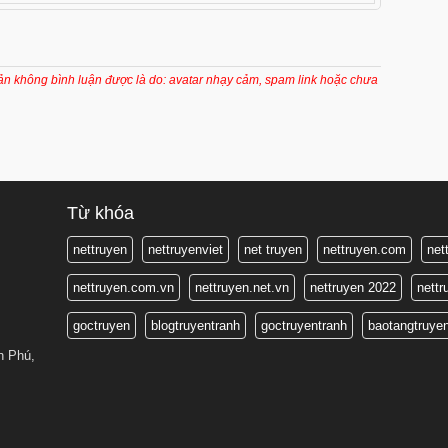
7 tháng trước
7 tháng trước
7 tháng trước
oản không bình luận được là do: avatar nhạy cảm, spam link hoặc chưa
7 tháng trước
7 tháng trước
7 tháng trước
7 tháng trước
Từ khóa
7 tháng trước
nettruyen
nettruyenviet
net truyen
nettruyen.com
net
7 tháng trước
nettruyen.com.vn
nettruyen.net.vn
nettruyen 2022
nett
7 tháng trước
goctruyen
blogtruyentranh
goctruyentranh
baotangtruye
7 tháng trước
n Phú,
7 tháng trước
7 tháng trước
7 tháng trước