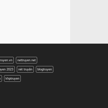
truyen.vn
nettruyen.net
ruyen 2023
nét truyện
blogtruyen
n
khptruyen