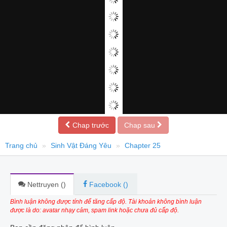
Chap trước
Chap sau
Trang chủ
Sinh Vật Đáng Yêu
Chapter 25
Nettruyen (
)
Facebook (
)
Bình luận không được tính để tăng cấp độ. Tài khoản không bình luận
được là do: avatar nhạy cảm, spam link hoặc chưa đủ cấp độ.