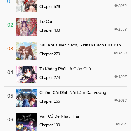
01
1 tháng trước
Chapter 134
2063
Chapter 529
1 tháng trước
Chapter 133
Tự Cẩm
1 tháng trước
Chapter 132
02
1558
Chapter 403
1 tháng trước
Chapter 131
1 tháng trước
Chapter 130
Sau Khi Xuyên Sách, 5 Nhân Cách Của Bạo Quân Đều Yêu Ta
03
1 tháng trước
Chapter 129
1450
Chapter 270
1 tháng trước
Chapter 128
Ta Không Phải Là Giáo Chủ
1 tháng trước
04
Chapter 127
1227
Chapter 274
1 tháng trước
Chapter 126
1 tháng trước
Chapter 125
Chiếm Cái Đỉnh Núi Làm Đại Vương
05
1 tháng trước
1016
Chapter 124
Chapter 166
1 tháng trước
Chapter 123
Vạn Cổ Đệ Nhất Thần
06
1 tháng trước
Chapter 122
954
Chapter 190
1 tháng trước
Chapter 121