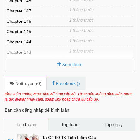
Chapter 148
1 tháng trước
Chapter 147
1 tháng trước
Chapter 146
1 tháng trước
Chapter 145
1 tháng trước
Chapter 144
1 tháng trước
Chapter 143
1 tháng trước
Chapter 142
Xem thêm
1 tháng trước
Chapter 141
1 tháng trước
Chapter 140
Nettruyen (
0
)
Facebook (
)
1 tháng trước
Chapter 139
Bình luận không được tính để tăng cấp độ. Tài khoản không bình luận được
là do: avatar nhạy cảm, spam link hoặc chưa đủ cấp độ.
1 tháng trước
Chapter 138
Bạn cần đăng nhập để bình luận
1 tháng trước
Chapter 137
1 tháng trước
Chapter 136
Top tháng
Top tuần
Top ngày
1 tháng trước
Chapter 135
Ta Có 90 Tỷ Tiền Liếm Cẩu!