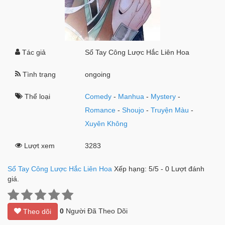
Tác giả
Sổ Tay Công Lược Hắc Liên Hoa
Tình trạng
ongoing
Thể loại
Comedy
-
Manhua
-
Mystery
-
Romance
-
Shoujo
-
Truyện Màu
-
Xuyên Không
Lượt xem
3283
Sổ Tay Công Lược Hắc Liên Hoa
Xếp hạng:
5
/
5
-
0
Lượt đánh
giá.
0
Người Đã Theo Dõi
Theo dõi