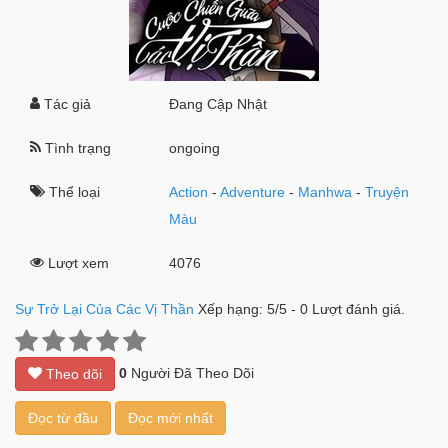
Tác giả
Đang Cập Nhật
Tình trạng
ongoing
Thể loại
Action
-
Adventure
-
Manhwa
-
Truyện
Màu
Lượt xem
4076
Sự Trở Lại Của Các Vị Thần
Xếp hạng:
5
/
5
-
0
Lượt đánh giá.
0
Người Đã Theo Dõi
Theo dõi
Đọc từ đầu
Đọc mới nhất