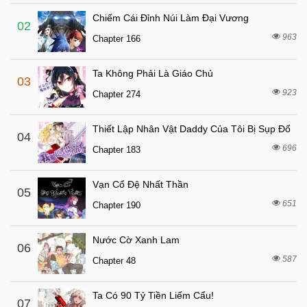
Chapter 45
Chiếm Cái Đỉnh Núi Làm Đại Vương
8 tháng trước
Chapter 44
02
963
Chapter 166
8 tháng trước
Chapter 43
8 tháng trước
Chapter 42
Ta Không Phải Là Giáo Chủ
03
8 tháng trước
Chapter 41
923
Chapter 274
8 tháng trước
Chapter 40
Thiết Lập Nhân Vật Daddy Của Tôi Bị Sụp Đổ
8 tháng trước
04
Chapter 39
696
Chapter 183
8 tháng trước
Chapter 38
8 tháng trước
Chapter 37
Vạn Cổ Đệ Nhất Thần
05
8 tháng trước
651
Chapter 36
Chapter 190
8 tháng trước
Chapter 35
Nước Cờ Xanh Lam
06
8 tháng trước
Chapter 34
587
Chapter 48
8 tháng trước
Chapter 33
8 tháng trước
Chapter 32
Ta Có 90 Tỷ Tiền Liếm Cẩu!
07