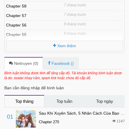
7 tháng trước
Chapter 58
7 tháng trước
Chapter 57
8 tháng trước
Chapter 56
8 tháng trước
Chapter 55
8 tháng trước
Chapter 54
Xem thêm
8 tháng trước
Chapter 53
8 tháng trước
Chapter 52
Nettruyen (
0
)
Facebook (
)
8 tháng trước
Chapter 51
Bình luận không được tính để tăng cấp độ. Tài khoản không bình luận được
là do: avatar nhạy cảm, spam link hoặc chưa đủ cấp độ.
8 tháng trước
Chapter 50
Bạn cần đăng nhập để bình luận
8 tháng trước
Chapter 49
8 tháng trước
Chapter 48
Top tháng
Top tuần
Top ngày
8 tháng trước
Chapter 47
Sau Khi Xuyên Sách, 5 Nhân Cách Của Bạo Quân Đều Yêu Ta
01
8 tháng trước
Chapter 46
1147
Chapter 270
8 tháng trước