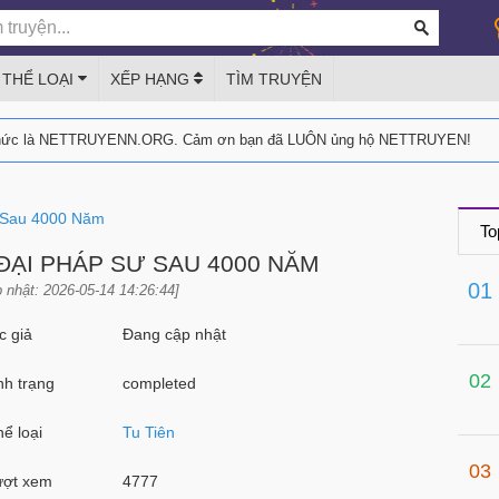
THỂ LOẠI
XẾP HẠNG
TÌM TRUYỆN
thức là NETTRUYENN.ORG. Cảm ơn bạn đã LUÔN ủng hộ NETTRUYEN!
ư Sau 4000 Năm
To
ĐẠI PHÁP SƯ SAU 4000 NĂM
01
 nhật: 2026-05-14 14:26:44]
 giả
Đang cập nhật
02
h trạng
completed
ể loại
Tu Tiên
03
ợt xem
4777