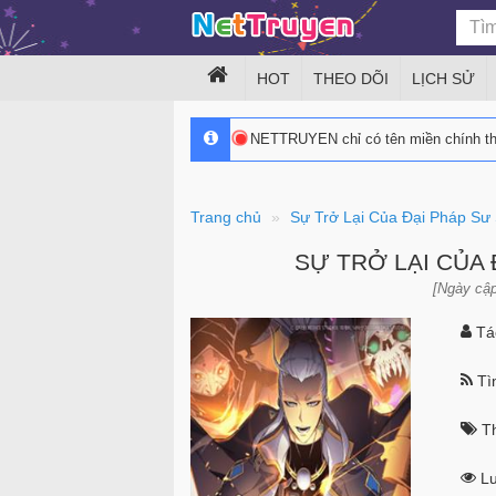
HOT
THEO DÕI
LỊCH SỬ
NETTRUYEN chỉ có tên miền chính 
Trang chủ
Sự Trở Lại Của Đại Pháp S
SỰ TRỞ LẠI CỦA 
[Ngày cập
Tác
Tìn
Th
Lư