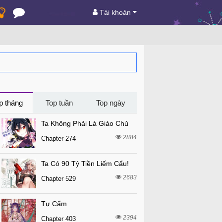
Tài khoản
p tháng
Top tuần
Top ngày
Ta Không Phải Là Giáo Chủ
2884
Chapter 274
Ta Có 90 Tỷ Tiền Liếm Cẩu!
2683
Chapter 529
Tự Cẩm
2394
Chapter 403