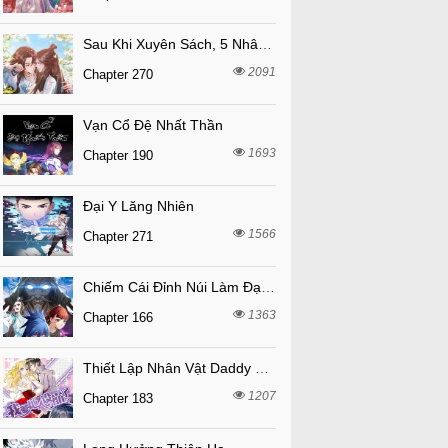
Sau Khi Xuyên Sách, 5 Nhân Cách Của Bạo Quân Đều Yêu Ta
2091
Chapter 270
Vạn Cổ Đệ Nhất Thần
1693
Chapter 190
Đại Y Lăng Nhiên
1566
Chapter 271
Chiếm Cái Đỉnh Núi Làm Đại Vương
1363
Chapter 166
Thiết Lập Nhân Vật Daddy Của Tôi Bị Sụp Đổ
1207
Chapter 183