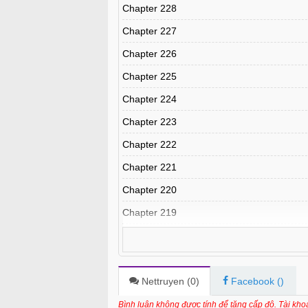
Chapter 228
Chapter 227
Chapter 226
Chapter 225
Chapter 224
Chapter 223
Chapter 222
Chapter 221
Chapter 220
Chapter 219
Chapter 218
Chapter 217
Chapter 216
Nettruyen (
0
)
Facebook (
)
Chapter 215
Bình luận không được tính để tăng cấp độ. Tài kh