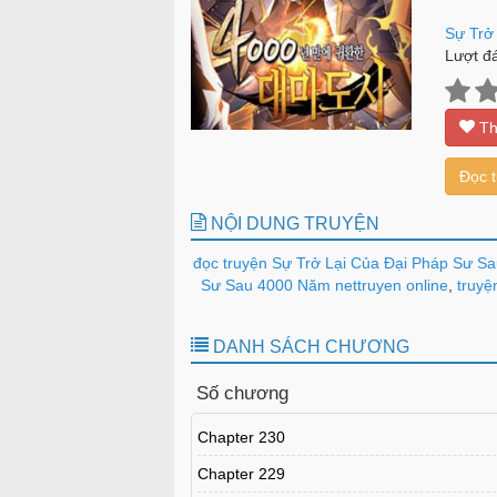
Sự Trở
Lượt đá
Th
Đọc 
NỘI DUNG TRUYỆN
đọc truyện Sự Trở Lại Của Đại Pháp Sư S
Sư Sau 4000 Năm nettruyen online
,
truyệ
DANH SÁCH CHƯƠNG
Số chương
Chapter 230
Chapter 229