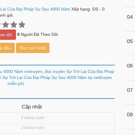
 Lại Của Đại Pháp Sư Sau 4000 Năm
Xếp hạng:
5
/
5
-
0
nh giá.
04
0
Người Đã Theo Dõi
eo dõi
05
từ đầu
Đọc mới nhất
06
au 4000 Năm nettruyen
,
đọc truyện Sự Trở Lại Của Đại Pháp
n Sự Trở Lại Của Đại Pháp Sư Sau 4000 Năm tại nettruyen
miễn phí
07
Cập nhật
08
2 tháng trước
2 tháng trước