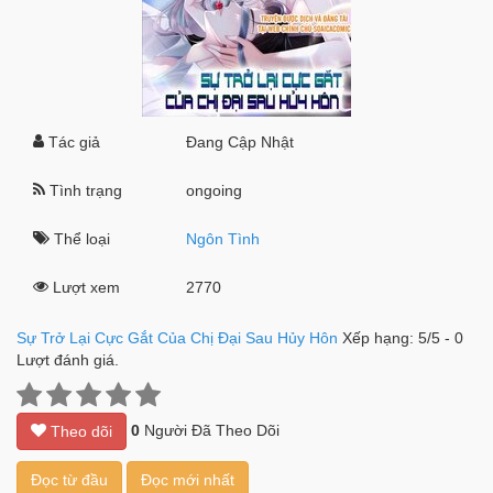
Tác giả
Đang Cập Nhật
Tình trạng
ongoing
Thể loại
Ngôn Tình
Lượt xem
2770
Sự Trở Lại Cực Gắt Của Chị Đại Sau Hủy Hôn
Xếp hạng:
5
/
5
-
0
Lượt đánh giá.
0
Người Đã Theo Dõi
Theo dõi
Đọc từ đầu
Đọc mới nhất