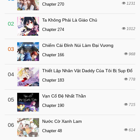
8 tháng trước
Chapter 34
1231
Chapter 270
8 tháng trước
Chapter 33
Ta Không Phải Là Giáo Chủ
8 tháng trước
Chapter 32
02
1012
Chapter 274
8 tháng trước
Chapter 31
8 tháng trước
Chapter 30
Chiếm Cái Đỉnh Núi Làm Đại Vương
03
8 tháng trước
Chapter 29
968
Chapter 166
8 tháng trước
Chapter 28
Thiết Lập Nhân Vật Daddy Của Tôi Bị Sụp Đổ
8 tháng trước
04
Chapter 27
778
Chapter 183
8 tháng trước
Chapter 26
8 tháng trước
Chapter 25
Vạn Cổ Đệ Nhất Thần
05
8 tháng trước
715
Chapter 24
Chapter 190
8 tháng trước
Chapter 23
Nước Cờ Xanh Lam
06
8 tháng trước
Chapter 22
614
Chapter 48
8 tháng trước
Chapter 21