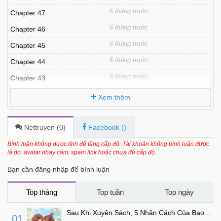
6 tháng trước
Chapter 47
6 tháng trước
Chapter 46
6 tháng trước
Chapter 45
6 tháng trước
Chapter 44
6 tháng trước
Chapter 43
6 tháng trước
Chapter 42
Xem thêm
6 tháng trước
Chapter 41
6 tháng trước
Chapter 40
Nettruyen (
0
)
Facebook (
)
6 tháng trước
Chapter 39
Bình luận không được tính để tăng cấp độ. Tài khoản không bình luận được
là do: avatar nhạy cảm, spam link hoặc chưa đủ cấp độ.
6 tháng trước
Chapter 38
Bạn cần đăng nhập để bình luận
6 tháng trước
Chapter 37
6 tháng trước
Chapter 36
Top tháng
Top tuần
Top ngày
6 tháng trước
Chapter 35
Sau Khi Xuyên Sách, 5 Nhân Cách Của Bạo Quân Đều Yêu Ta
01