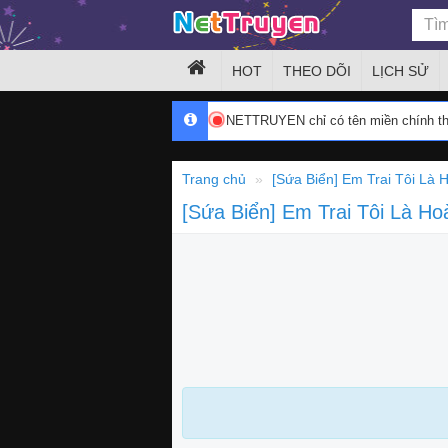
HOT
THEO DÕI
LỊCH SỬ
NETTRUYEN chỉ có tên miền chính 
Trang chủ
[Sứa Biển] Em Trai Tôi L
[Sứa Biển] Em Trai Tôi Là 