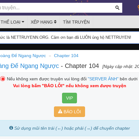
THỂ LOẠI
XẾP HẠNG
TÌM TRUYỆN
thức là NETTRUYENN.ORG. Cảm ơn bạn đã LUÔN ủng hộ NETTRUYEN!
à Hoàng Đế Ngang Ngược
Chapter 104
Hoàng Đế Ngang Ngược
- Chapter 104
[Ngày cập nhật: 2
Nếu không xem được truyện vui lòng đổi
"SERVER ẢNH"
bên dưới
Vui lòng bấm
"BÁO LỖI"
nếu không xem được truyện
VIP
BÁO LỖI
Sử dụng mũi tên trái (←) hoặc phải (→) để chuyển chapter