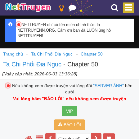
NETTRUYEN chỉ có tên miền chính thức là
NETTRUYENN.ORG. Cảm ơn bạn đã LUÔN ủng hộ
NETTRUYEN!
Trang chủ
Ta Chi Phối Địa Ngục
Chapter 50
Ta Chi Phối Địa Ngục
- Chapter 50
[Ngày cập nhật: 2026-06-03 13:36:28]
Nếu không xem được truyện vui lòng đổi
"SERVER ẢNH"
bên
dưới
Vui lòng bấm
"BÁO LỖI"
nếu không xem được truyện
VIP
BÁO LỖI