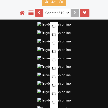
BÁO LỖI