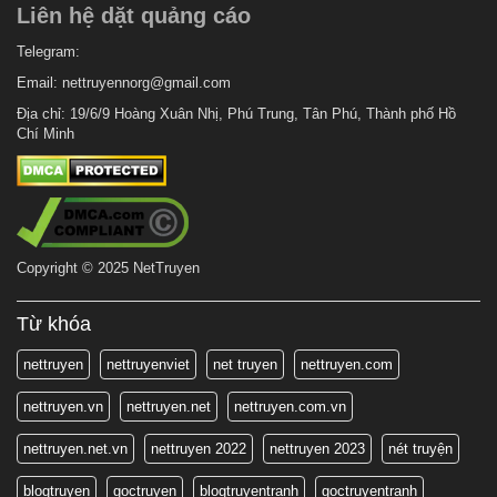
Liên hệ dặt quảng cáo
Telegram:
Email:
nettruyennorg@gmail.com
Địa chỉ: 19/6/9 Hoàng Xuân Nhị, Phú Trung, Tân Phú, Thành phố Hồ
Chí Minh
Copyright © 2025 NetTruyen
Từ khóa
nettruyen
nettruyenviet
net truyen
nettruyen.com
nettruyen.vn
nettruyen.net
nettruyen.com.vn
nettruyen.net.vn
nettruyen 2022
nettruyen 2023
nét truyện
blogtruyen
goctruyen
blogtruyentranh
goctruyentranh