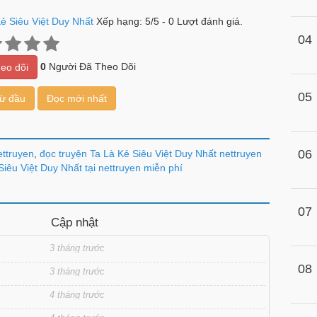
ẻ Siêu Việt Duy Nhất
Xếp hạng:
5
/
5
-
0
Lượt đánh giá.
04
0
Người Đã Theo Dõi
eo dõi
05
từ đầu
Đọc mới nhất
06
ettruyen
,
đọc truyện Ta Là Kẻ Siêu Việt Duy Nhất nettruyen
iêu Việt Duy Nhất tại nettruyen miễn phí
07
Cập nhật
3 tháng trước
08
3 tháng trước
4 tháng trước