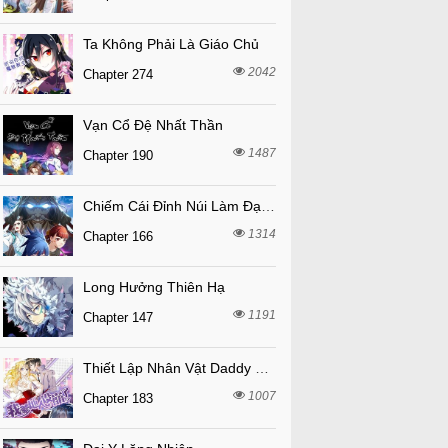
Ta Không Phải Là Giáo Chủ
2042
Chapter 274
Vạn Cổ Đệ Nhất Thần
1487
Chapter 190
Chiếm Cái Đỉnh Núi Làm Đại Vương
1314
Chapter 166
Long Hưởng Thiên Hạ
1191
Chapter 147
Thiết Lập Nhân Vật Daddy Của Tôi Bị Sụp Đổ
1007
Chapter 183