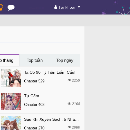
Tài khoản
p tháng
Top tuần
Top ngày
Ta Có 90 Tỷ Tiền Liếm Cẩu!
2259
Chapter 529
Tự Cẩm
2108
Chapter 403
Sau Khi Xuyên Sách, 5 Nhân Cách Của Bạo Quân Đều Yêu Ta
2080
Chapter 270