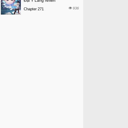
Đại Y Lăng Nhiên
936
Chapter 271