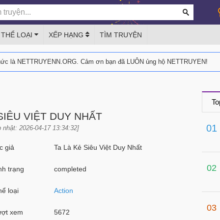
THỂ LOẠI
XẾP HẠNG
TÌM TRUYỆN
thức là NETTRUYENN.ORG. Cảm ơn bạn đã LUÔN ủng hộ NETTRUYEN!
To
 SIÊU VIỆT DUY NHẤT
01
 nhật: 2026-04-17 13:34:32]
 giả
Ta Là Kẻ Siêu Việt Duy Nhất
02
h trạng
completed
ể loại
Action
03
ợt xem
5672