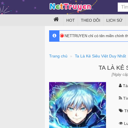
HOT
THEO DÕI
LỊCH SỬ
NETTRUYEN chỉ có tên miền chính 
Trang chủ
Ta Là Kẻ Siêu Việt Duy Nhất
TA LÀ KẺ
[Ngày cập
Tác
Tìn
Th
Lư