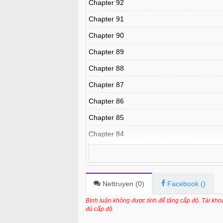
Chapter 92
Chapter 91
Chapter 90
Chapter 89
Chapter 88
Chapter 87
Chapter 86
Chapter 85
Chapter 84
Chapter 83
Chapter 82
Chapter 81
Nettruyen (
0
)
Facebook (
)
Chapter 80
Bình luận không được tính để tăng cấp độ. Tài kh
đủ cấp độ.
Chapter 79