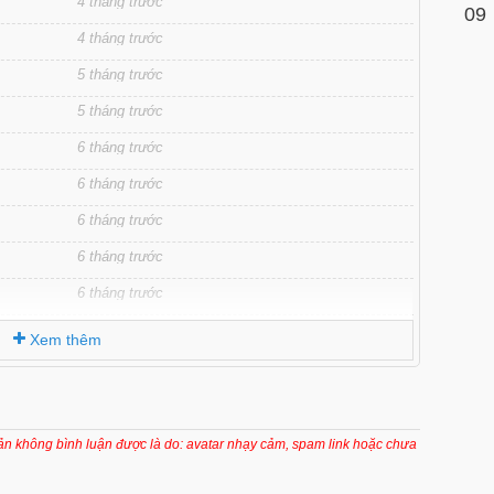
4 tháng trước
09
4 tháng trước
5 tháng trước
5 tháng trước
6 tháng trước
6 tháng trước
6 tháng trước
6 tháng trước
6 tháng trước
6 tháng trước
Xem thêm
7 tháng trước
7 tháng trước
7 tháng trước
oản không bình luận được là do: avatar nhạy cảm, spam link hoặc chưa
8 tháng trước