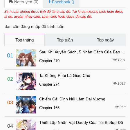
6 tháng trước
Chapter 22
Nettruyen (
0
)
Facebook (
)
6 tháng trước
Chapter 21
Bình luận không được tính để tăng cấp độ. Tài khoản không bình luận được
là do: avatar nhạy cảm, spam link hoặc chưa đủ cấp độ.
6 tháng trước
Chapter 20
Bạn cần đăng nhập để bình luận
6 tháng trước
Chapter 19
6 tháng trước
Chapter 18
Top tháng
Top tuần
Top ngày
6 tháng trước
Chapter 17
Sau Khi Xuyên Sách, 5 Nhân Cách Của Bạo Quân Đều Yêu Ta
01
6 tháng trước
Chapter 16
1231
Chapter 270
6 tháng trước
Chapter 15
Ta Không Phải Là Giáo Chủ
6 tháng trước
Chapter 14
02
1012
Chapter 274
6 tháng trước
Chapter 13
6 tháng trước
Chapter 12
Chiếm Cái Đỉnh Núi Làm Đại Vương
03
6 tháng trước
Chapter 11
968
Chapter 166
6 tháng trước
Chapter 10
Thiết Lập Nhân Vật Daddy Của Tôi Bị Sụp Đổ
6 tháng trước
04
Chapter 9