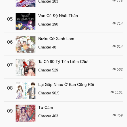
778
Chapter 183
6 tháng trước
Chapter 8
6 tháng trước
Chapter 7
Vạn Cổ Đệ Nhất Thần
05
6 tháng trước
714
Chapter 6
Chapter 190
6 tháng trước
Chapter 5
Nước Cờ Xanh Lam
06
6 tháng trước
Chapter 4
614
Chapter 48
6 tháng trước
Chapter 3
6 tháng trước
Chapter 2
Ta Có 90 Tỷ Tiền Liếm Cẩu!
07
562
6 tháng trước
Chapter 529
Chapter 1
Lại Gặp Nhau Ở Ban Công Rồi
08
1161
Chapter 90.5
Tự Cẩm
09
459
Chapter 403