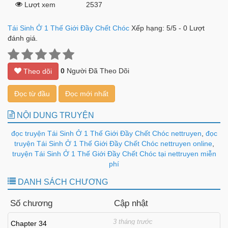
Lượt xem
2537
Tái Sinh Ở 1 Thế Giới Đầy Chết Chóc
Xếp hạng:
5
/
5
-
0
Lượt
đánh giá.
0
Người Đã Theo Dõi
Theo dõi
Đọc từ đầu
Đọc mới nhất
NỘI DUNG TRUYỆN
đọc truyện Tái Sinh Ở 1 Thế Giới Đầy Chết Chóc nettruyen
,
đọc
truyện Tái Sinh Ở 1 Thế Giới Đầy Chết Chóc nettruyen online
,
truyện Tái Sinh Ở 1 Thế Giới Đầy Chết Chóc tại nettruyen miễn
phí
DANH SÁCH CHƯƠNG
Số chương
Cập nhật
3 tháng trước
Chapter 34