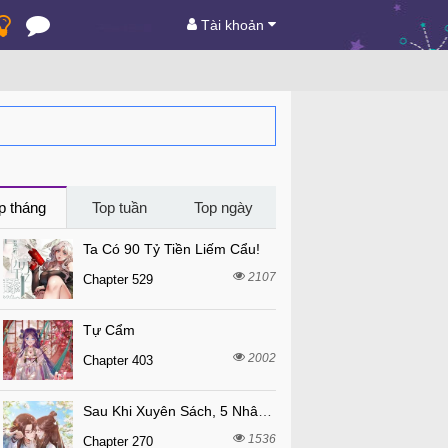
Tài khoản
p tháng
Top tuần
Top ngày
Ta Có 90 Tỷ Tiền Liếm Cẩu!
2107
Chapter 529
Tự Cẩm
2002
Chapter 403
Sau Khi Xuyên Sách, 5 Nhân Cách Của Bạo Quân Đều Yêu Ta
1536
Chapter 270