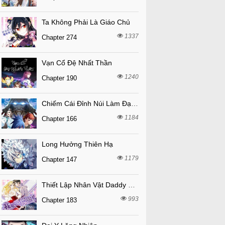
Ta Không Phải Là Giáo Chủ
1337
Chapter 274
Vạn Cổ Đệ Nhất Thần
1240
Chapter 190
Chiếm Cái Đỉnh Núi Làm Đại Vương
1184
Chapter 166
Long Hưởng Thiên Hạ
1179
Chapter 147
Thiết Lập Nhân Vật Daddy Của Tôi Bị Sụp Đổ
993
Chapter 183