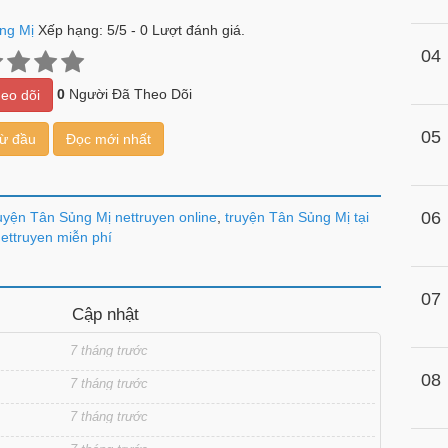
ng Mị
Xếp hạng:
5
/
5
-
0
Lượt đánh giá.
04
0
Người Đã Theo Dõi
eo dõi
05
từ đầu
Đọc mới nhất
06
uyện Tân Sủng Mị nettruyen online
,
truyện Tân Sủng Mị tại
ettruyen miễn phí
07
Cập nhật
7 tháng trước
08
7 tháng trước
7 tháng trước