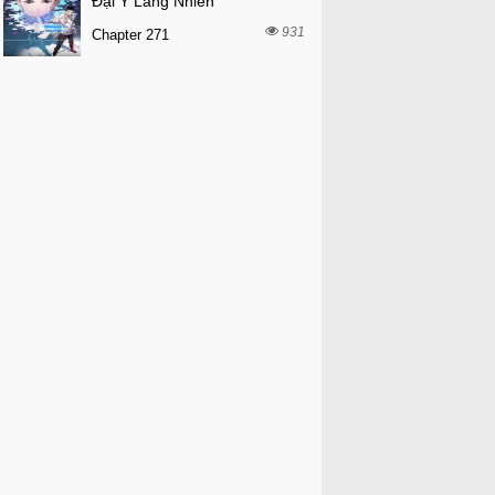
Đại Y Lăng Nhiên
931
Chapter 271