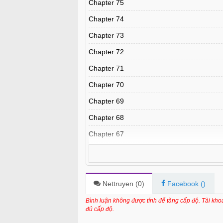
Chapter 75
Chapter 74
Chapter 73
Chapter 72
Chapter 71
Chapter 70
Chapter 69
Chapter 68
Chapter 67
Chapter 66
Chapter 65
Chapter 64
Nettruyen (
0
)
Facebook (
)
Chapter 63
Bình luận không được tính để tăng cấp độ. Tài kh
đủ cấp độ.
Chapter 62