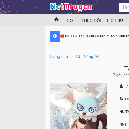
HOT
THEO DÕI
LỊCH SỬ
NETTRUYEN chỉ có tên miền chính 
Trang chủ
Tân Sủng Mị
T
[Ngày cập
Tác
Tìn
Th
Lư