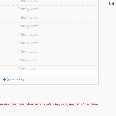
7 tháng trước
09
7 tháng trước
7 tháng trước
7 tháng trước
7 tháng trước
7 tháng trước
7 tháng trước
7 tháng trước
7 tháng trước
7 tháng trước
Xem thêm
7 tháng trước
7 tháng trước
7 tháng trước
oản không bình luận được là do: avatar nhạy cảm, spam link hoặc chưa
7 tháng trước