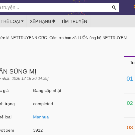
THỂ LOẠI
XẾP HẠNG
TÌM TRUYỆN
thức là NETTRUYENN.ORG. Cảm ơn bạn đã LUÔN ủng hộ NETTRUYEN!
To
ÂN SỦNG MỊ
01
 nhật: 2025-12-15 20:34:39]
 giả
Đang cập nhật
02
h trạng
completed
ể loại
Manhua
03
ợt xem
3912