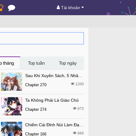
Tài khoản
p tháng
Top tuần
Top ngày
Sau Khi Xuyên Sách, 5 Nhân Cách Của Bạo Quân Đều Yêu Ta
1200
Chapter 270
Ta Không Phải Là Giáo Chủ
975
Chapter 274
Chiếm Cái Đỉnh Núi Làm Đại Vương
966
Chapter 166