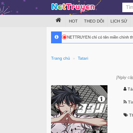
HOT
THEO DÕI
LỊCH SỬ
NETTRUYEN chỉ có tên miền chính 
Trang chủ
Tatari
[Ngày cập
Tác
Tìn
Th