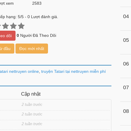
ợt xem
2583
04
ếp hạng:
5
/
5
-
0
Lượt đánh giá.
0
Người Đã Theo Dõi
eo dõi
05
từ đầu
Đọc mới nhất
06
tari nettruyen online
,
truyện Tatari tại nettruyen miễn phí
07
Cập nhật
2 tuần trước
08
2 tuần trước
2 tuần trước