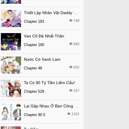
Thiết Lập Nhân Vật Daddy Của Tôi Bị Sụp Đổ
748
Chapter 183
Vạn Cổ Đệ Nhất Thần
682
Chapter 190
Nước Cờ Xanh Lam
602
Chapter 48
Ta Có 90 Tỷ Tiền Liếm Cẩu!
557
Chapter 529
Lại Gặp Nhau Ở Ban Công Rồi
1161
Chapter 90.5