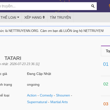
THỂ LOẠI
XẾP HẠNG
TÌM TRUYỆN
thức là NETTRUYENN.ORG. Cảm ơn bạn đã LUÔN ủng hộ NETTRUYEN!
To
TATARI
01
 nhật: 2026-07-23 23:36:11]
 giả
Đang Cập Nhật
02
h trạng
ongoing
ể loại
Action
-
Comedy
-
Shounen
-
Supernatural
-
Martial Arts
03