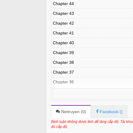
Chapter 44
Chapter 43
Chapter 42
Chapter 41
Chapter 40
Chapter 39
Chapter 38
Chapter 37
Chapter 36
Chapter 35
Chapter 34
Chapter 33
Nettruyen (
0
)
Facebook (
)
Chapter 32
Bình luận không được tính để tăng cấp độ. Tài kh
đủ cấp độ.
Chapter 31