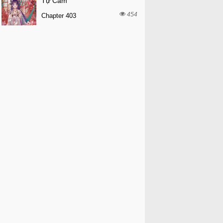
Tự Cẩm
454
Chapter 403