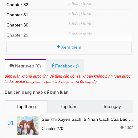
5 tháng trước
Chapter 32
5 tháng trước
Chapter 31
5 tháng trước
Chapter 30
6 tháng trước
Chapter 29
6 tháng trước
Chapter 28
Xem thêm
6 tháng trước
Chapter 27
6 tháng trước
Chapter 26
Nettruyen (
0
)
Facebook (
)
6 tháng trước
Chapter 25
Bình luận không được tính để tăng cấp độ. Tài khoản không bình luận được
là do: avatar nhạy cảm, spam link hoặc chưa đủ cấp độ.
6 tháng trước
Chapter 24
Bạn cần đăng nhập để bình luận
6 tháng trước
Chapter 23
6 tháng trước
Chapter 22
Top tháng
Top tuần
Top ngày
6 tháng trước
Chapter 21
Sau Khi Xuyên Sách, 5 Nhân Cách Của Bạo Quân Đều Yêu Ta
01
6 tháng trước
Chapter 20
1302
Chapter 270
6 tháng trước
Chapter 19