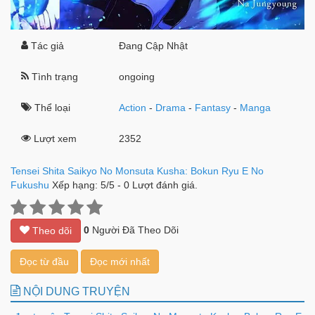
Tác giả
Đang Cập Nhật
Tình trạng
ongoing
Thể loại
Action
-
Drama
-
Fantasy
-
Manga
Lượt xem
2352
Tensei Shita Saikyo No Monsuta Kusha: Bokun Ryu E No
Fukushu
Xếp hạng:
5
/
5
-
0
Lượt đánh giá.
0
Người Đã Theo Dõi
Theo dõi
Đọc từ đầu
Đọc mới nhất
NỘI DUNG TRUYỆN