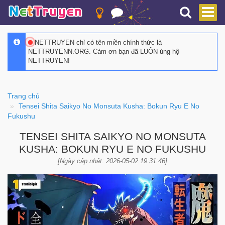
NETTRUYEN chỉ có tên miền chính thức là
NETTRUYENN.ORG. Cảm ơn bạn đã LUÔN ủng hộ
NETTRUYEN!
Trang chủ
Tensei Shita Saikyo No Monsuta Kusha: Bokun Ryu E No
Fukushu
TENSEI SHITA SAIKYO NO MONSUTA
KUSHA: BOKUN RYU E NO FUKUSHU
[Ngày cập nhật: 2026-05-02 19:31:46]