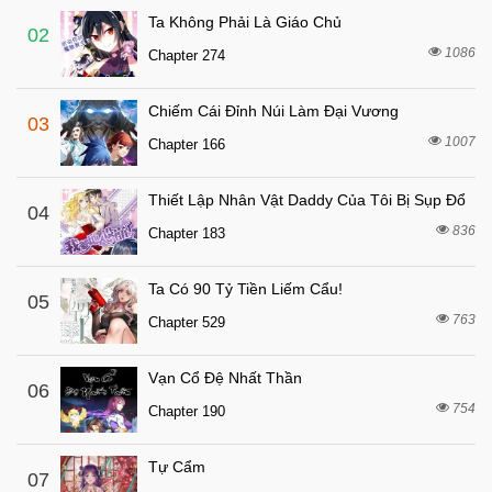
Ta Không Phải Là Giáo Chủ
6 tháng trước
Chapter 18
02
1086
Chapter 274
6 tháng trước
Chapter 17
6 tháng trước
Chapter 16
Chiếm Cái Đỉnh Núi Làm Đại Vương
03
6 tháng trước
Chapter 15
1007
Chapter 166
6 tháng trước
Chapter 14
Thiết Lập Nhân Vật Daddy Của Tôi Bị Sụp Đổ
6 tháng trước
04
Chapter 13
836
Chapter 183
6 tháng trước
Chapter 12
6 tháng trước
Chapter 11
Ta Có 90 Tỷ Tiền Liếm Cẩu!
05
6 tháng trước
763
Chapter 10
Chapter 529
6 tháng trước
Chapter 9
Vạn Cổ Đệ Nhất Thần
06
6 tháng trước
Chapter 8
754
Chapter 190
6 tháng trước
Chapter 7
6 tháng trước
Chapter 6
Tự Cẩm
07