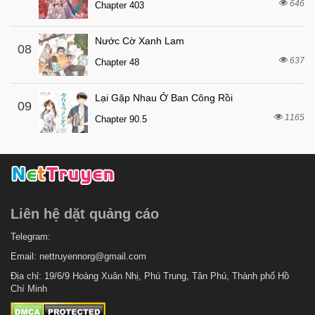
646
6 tháng trước
Chapter 403
Chapter 5
6 tháng trước
Chapter 4
Nước Cờ Xanh Lam
08
6 tháng trước
Chapter 3
637
Chapter 48
6 tháng trước
Chapter 2
Lại Gặp Nhau Ở Ban Công Rồi
6 tháng trước
Chapter 1
09
1165
Chapter 90.5
Liên hệ dặt quảng cáo
Telegram:
Email:
nettruyennorg@gmail.com
Địa chỉ: 19/6/9 Hoàng Xuân Nhị, Phú Trung, Tân Phú, Thành phố Hồ
Chí Minh