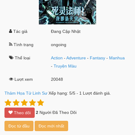
Tác giả
Đang Cập Nhật
Tình trạng
ongoing
Thể loại
Action
-
Adventure
-
Fantasy
-
Manhua
-
Truyện Màu
Lượt xem
20048
Thảm Họa Tử Linh Sư
Xếp hạng:
5
/
5
-
1
Lượt đánh giá.
2
Người Đã Theo Dõi
Theo dõi
Đọc từ đầu
Đọc mới nhất