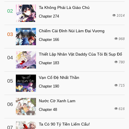
Chapter 274
Ta Không Phải Là Giáo Chủ
2 tháng trước
Chapter 273.5
02
1014
Chapter 274
3 tháng trước
Chapter 273
2 tháng trước
Chapter 272.5
Chiếm Cái Đỉnh Núi Làm Đại Vương
03
3 tháng trước
Chapter 272
968
Chapter 166
2 tháng trước
Chapter 271.5
Thiết Lập Nhân Vật Daddy Của Tôi Bị Sụp Đổ
3 tháng trước
04
Chapter 271
780
Chapter 183
3 tháng trước
Chapter 270
3 tháng trước
Chapter 269
Vạn Cổ Đệ Nhất Thần
05
3 tháng trước
715
Chapter 268
Chapter 190
3 tháng trước
Chapter 267
Nước Cờ Xanh Lam
06
3 tháng trước
Chapter 266
616
Chapter 48
3 tháng trước
Chapter 265
4 tháng trước
Chapter 264
Ta Có 90 Tỷ Tiền Liếm Cẩu!
07