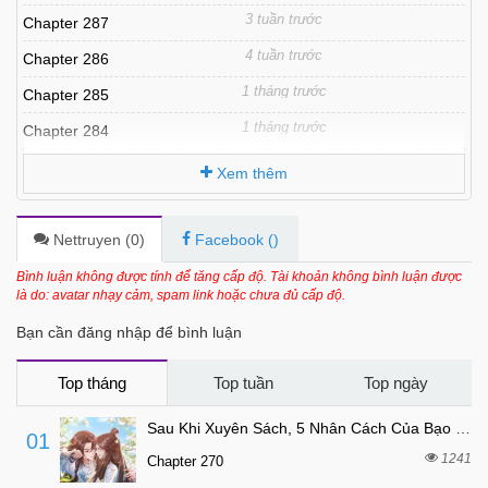
3 tuần trước
Chapter 287
4 tuần trước
Chapter 286
1 tháng trước
Chapter 285
1 tháng trước
Chapter 284
1 tháng trước
Chapter 283
Xem thêm
1 tháng trước
Chapter 282
1 tháng trước
Chapter 281
Nettruyen (
0
)
Facebook (
)
2 tháng trước
Chapter 280
Bình luận không được tính để tăng cấp độ. Tài khoản không bình luận được
là do: avatar nhạy cảm, spam link hoặc chưa đủ cấp độ.
2 tháng trước
Chapter 279
Bạn cần đăng nhập để bình luận
2 tháng trước
Chapter 278
2 tháng trước
Chapter 277
Top tháng
Top tuần
Top ngày
2 tháng trước
Chapter 276
Sau Khi Xuyên Sách, 5 Nhân Cách Của Bạo Quân Đều Yêu Ta
01
2 tháng trước
Chapter 275
1241
Chapter 270
3 tháng trước