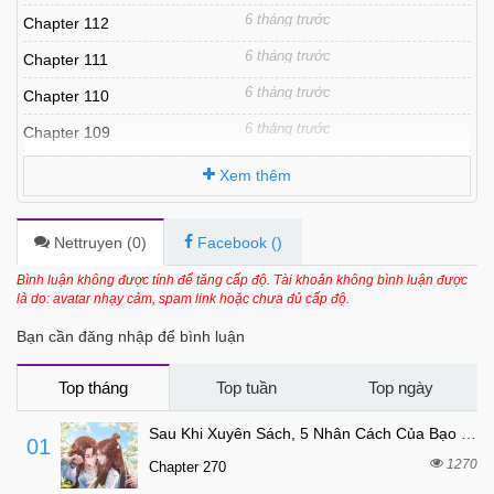
6 tháng trước
Chapter 112
6 tháng trước
Chapter 111
6 tháng trước
Chapter 110
6 tháng trước
Chapter 109
6 tháng trước
Chapter 108
Xem thêm
6 tháng trước
Chapter 107
6 tháng trước
Chapter 106
Nettruyen (
0
)
Facebook (
)
6 tháng trước
Chapter 105
Bình luận không được tính để tăng cấp độ. Tài khoản không bình luận được
là do: avatar nhạy cảm, spam link hoặc chưa đủ cấp độ.
6 tháng trước
Chapter 104
Bạn cần đăng nhập để bình luận
6 tháng trước
Chapter 103
6 tháng trước
Chapter 102
Top tháng
Top tuần
Top ngày
6 tháng trước
Chapter 101
Sau Khi Xuyên Sách, 5 Nhân Cách Của Bạo Quân Đều Yêu Ta
01
6 tháng trước
Chapter 100
1270
Chapter 270
6 tháng trước