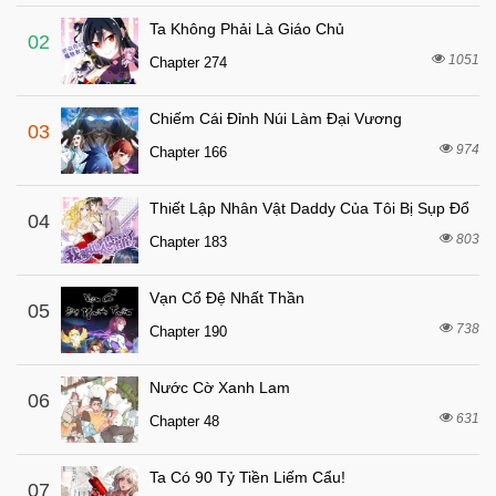
Chapter 99
Ta Không Phải Là Giáo Chủ
6 tháng trước
Chapter 98
02
1051
Chapter 274
6 tháng trước
Chapter 97
6 tháng trước
Chapter 96
Chiếm Cái Đỉnh Núi Làm Đại Vương
03
6 tháng trước
Chapter 95
974
Chapter 166
6 tháng trước
Chapter 94
Thiết Lập Nhân Vật Daddy Của Tôi Bị Sụp Đổ
6 tháng trước
04
Chapter 93
803
Chapter 183
6 tháng trước
Chapter 92
6 tháng trước
Chapter 91
Vạn Cổ Đệ Nhất Thần
05
6 tháng trước
738
Chapter 90
Chapter 190
6 tháng trước
Chapter 89
Nước Cờ Xanh Lam
06
6 tháng trước
Chapter 88
631
Chapter 48
6 tháng trước
Chapter 87
6 tháng trước
Chapter 86
Ta Có 90 Tỷ Tiền Liếm Cẩu!
07