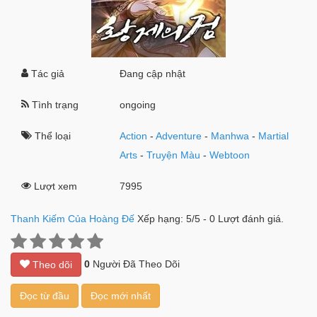
Tác giả
Đang cập nhật
Tình trạng
ongoing
Thể loại
Action
-
Adventure
-
Manhwa
-
Martial
Arts
-
Truyện Màu
-
Webtoon
Lượt xem
7995
Thanh Kiếm Của Hoàng Đế
Xếp hạng:
5
/
5
-
0
Lượt đánh giá.
0
Người Đã Theo Dõi
Theo dõi
Đọc từ đầu
Đọc mới nhất