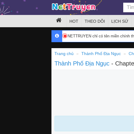
HOT
THEO DÕI
LỊCH SỬ
NETTRUYEN chỉ có tên miền chính 
Trang chủ
Thành Phố Địa Ngục
Ch
Thành Phố Địa Ngục
- Chapte