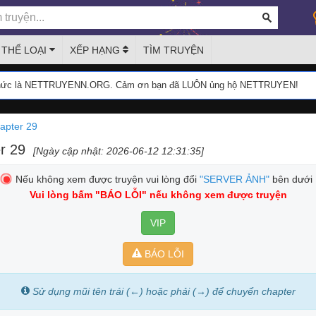
THỂ LOẠI
XẾP HẠNG
TÌM TRUYỆN
thức là NETTRUYENN.ORG. Cảm ơn bạn đã LUÔN ủng hộ NETTRUYEN!
apter 29
r 29
[Ngày cập nhật: 2026-06-12 12:31:35]
Nếu không xem được truyện vui lòng đổi
"SERVER ẢNH"
bên dưới
Vui lòng bấm
"BÁO LỖI"
nếu không xem được truyện
VIP
BÁO LỖI
Sử dụng mũi tên trái (←) hoặc phải (→) để chuyển chapter