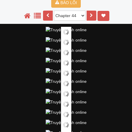
BÁO LỖI