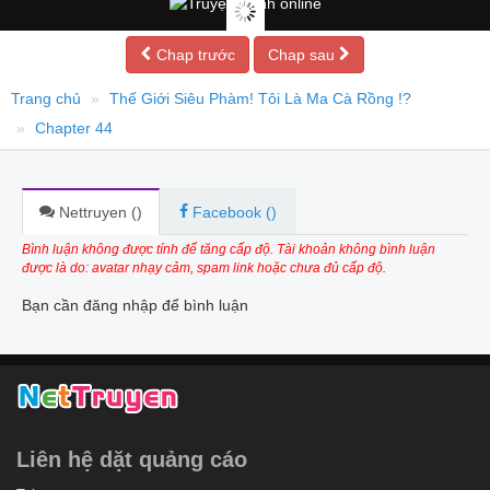
Chap trước
Chap sau
Trang chủ
Thế Giới Siêu Phàm! Tôi Là Ma Cà Rồng !?
Chapter 44
Nettruyen (
)
Facebook (
)
Bình luận không được tính để tăng cấp độ. Tài khoản không bình luận
được là do: avatar nhạy cảm, spam link hoặc chưa đủ cấp độ.
Bạn cần đăng nhập để bình luận
Liên hệ dặt quảng cáo