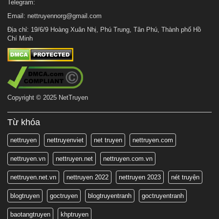
Telegram:
Email:
nettruyennorg@gmail.com
Địa chỉ: 19/6/9 Hoàng Xuân Nhị, Phú Trung, Tân Phú, Thành phố Hồ
Chí Minh
Copyright © 2025 NetTruyen
Từ khóa
nettruyen
nettruyenviet
net truyen
nettruyen.com
nettruyen.vn
nettruyen.net
nettruyen.com.vn
nettruyen.net.vn
nettruyen 2022
nettruyen 2023
nét truyện
blogtruyen
goctruyen
blogtruyentranh
goctruyentranh
baotangtruyen
khptruyen