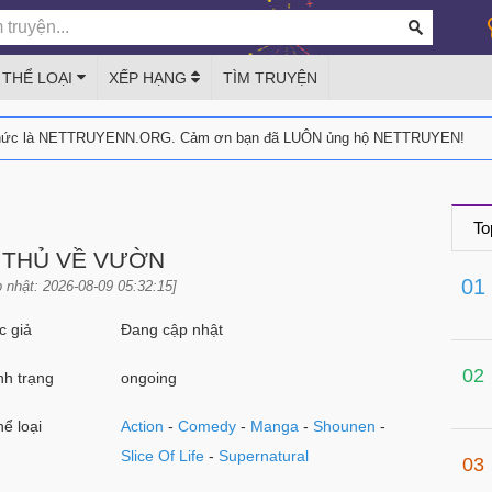
THỂ LOẠI
XẾP HẠNG
TÌM TRUYỆN
thức là NETTRUYENN.ORG. Cảm ơn bạn đã LUÔN ủng hộ NETTRUYEN!
To
 THỦ VỀ VƯỜN
01
 nhật: 2026-08-09 05:32:15]
 giả
Đang cập nhật
02
h trạng
ongoing
ể loại
Action
-
Comedy
-
Manga
-
Shounen
-
Slice Of Life
-
Supernatural
03