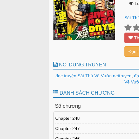
Lư
Sát Th
Th
Đọc 
NỘI DUNG TRUYỆN
đọc truyện Sát Thủ Về Vườn nettruyen
,
đọ
Về Vườn
DANH SÁCH CHƯƠNG
Số chương
Chapter 248
Chapter 247
Chapter 246