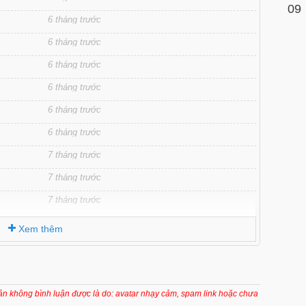
09
6 tháng trước
6 tháng trước
6 tháng trước
6 tháng trước
6 tháng trước
6 tháng trước
7 tháng trước
7 tháng trước
7 tháng trước
7 tháng trước
Xem thêm
7 tháng trước
7 tháng trước
7 tháng trước
oản không bình luận được là do: avatar nhạy cảm, spam link hoặc chưa