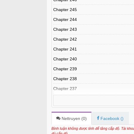
Chapter 245
Chapter 244
Chapter 243
Chapter 242
Chapter 241
Chapter 240
Chapter 239
Chapter 238
Chapter 237
Chapter 236
Chapter 235
Chapter 234
Nettruyen (
0
)
Facebook (
)
Chapter 233
Bình luận không được tính để tăng cấp độ. Tài kh
đủ cấp độ.