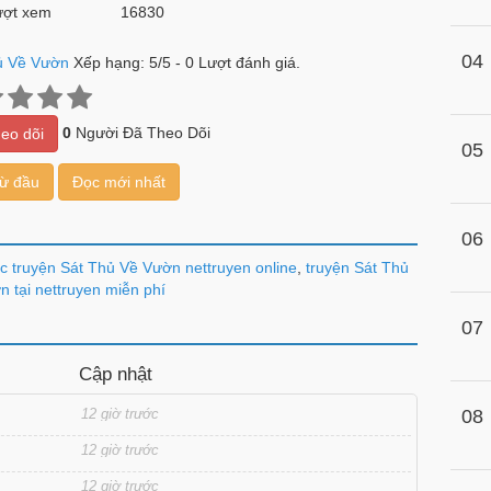
ợt xem
16830
04
ủ Về Vườn
Xếp hạng:
5
/
5
-
0
Lượt đánh giá.
0
Người Đã Theo Dõi
eo dõi
05
từ đầu
Đọc mới nhất
06
c truyện Sát Thủ Về Vườn nettruyen online
,
truyện Sát Thủ
 tại nettruyen miễn phí
07
Cập nhật
12 giờ trước
08
12 giờ trước
12 giờ trước