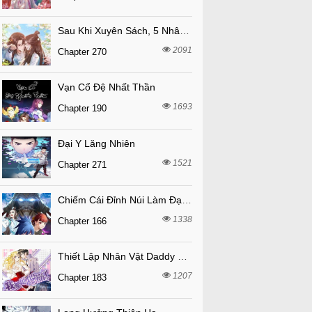
Sau Khi Xuyên Sách, 5 Nhân Cách Của Bạo Quân Đều Yêu Ta
2091
Chapter 270
Vạn Cổ Đệ Nhất Thần
1693
Chapter 190
Đại Y Lăng Nhiên
1521
Chapter 271
Chiếm Cái Đỉnh Núi Làm Đại Vương
1338
Chapter 166
Thiết Lập Nhân Vật Daddy Của Tôi Bị Sụp Đổ
1207
Chapter 183