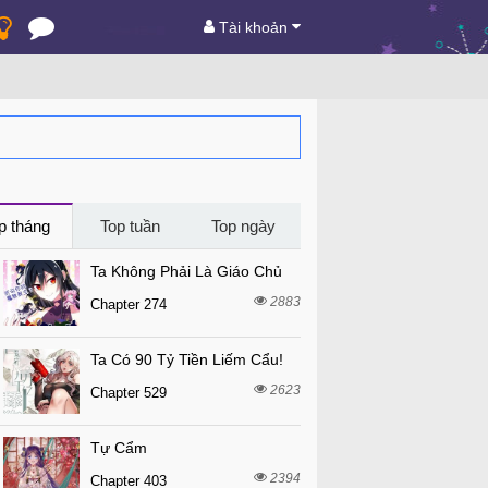
Tài khoản
p tháng
Top tuần
Top ngày
Ta Không Phải Là Giáo Chủ
2883
Chapter 274
Ta Có 90 Tỷ Tiền Liếm Cẩu!
2623
Chapter 529
Tự Cẩm
2394
Chapter 403