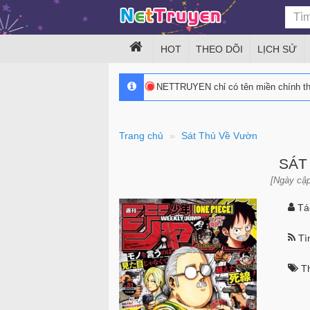
HOT
THEO DÕI
LỊCH SỬ
NETTRUYEN chỉ có tên miền chính 
Trang chủ
Sát Thủ Về Vườn
SÁT
[Ngày cập
Tác
Tìn
Th