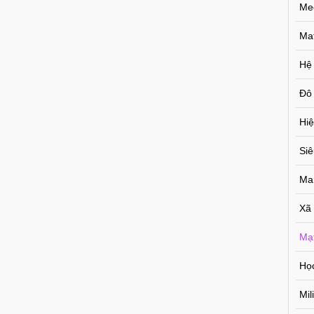
Me
Ma
Hệ
Đô 
Hiệ
Si
Ma
Xã
Mạ
Họ
Mil