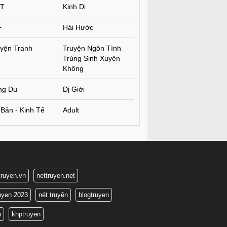
T
Kinh Dị
+
Hài Hước
yện Tranh
Truyện Ngôn Tình
Trùng Sinh Xuyên
Không
ng Du
Dị Giới
Bản - Kinh Tế
Adult
truyen.vn
nettruyen.net
ruyen 2023
nét truyện
blogtruyen
n
khptruyen