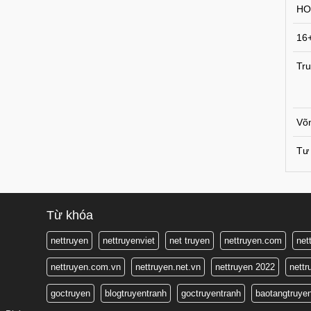
HO
16
Tru
Võ
Tư 
Từ khóa
nettruyen
nettruyenviet
net truyen
nettruyen.com
net
nettruyen.com.vn
nettruyen.net.vn
nettruyen 2022
nett
goctruyen
blogtruyentranh
goctruyentranh
baotangtruye