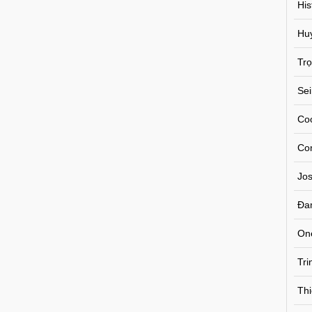
His
Hu
Trọ
Se
Co
Co
Jos
Đa
On
Tr
Thi