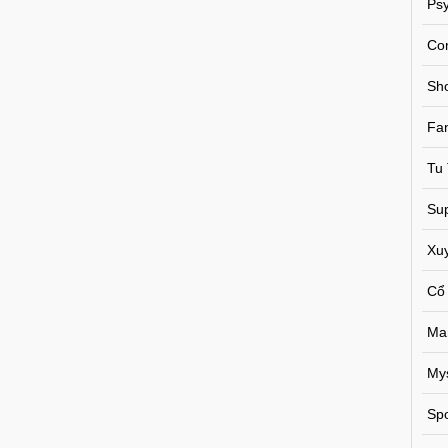
Psy
Co
Sh
Fa
Tu 
Sup
Xu
Cổ
Ma
My
Spo