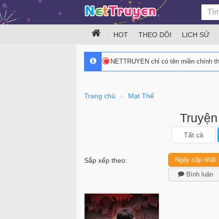
HOT
THEO DÕI
LỊCH SỬ
NETTRUYEN chỉ có tên miền chính 
Trang chủ
Mạt Thế
Truyện
Tất cả
Ngày cập nhật
Sắp xếp theo:
Bình luận