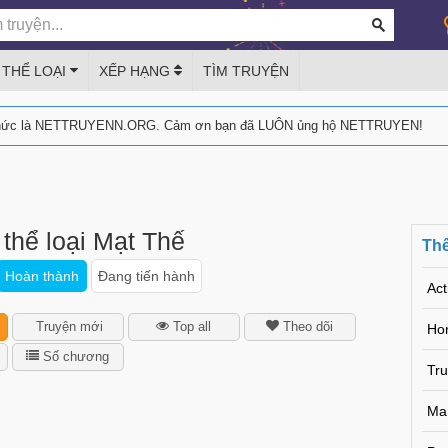
THỂ LOẠI
XẾP HẠNG
TÌM TRUYỆN
thức là NETTRUYENN.ORG. Cảm ơn bạn đã LUÔN ủng hộ NETTRUYEN!
 thể loại Mạt Thế
Thể
Hoàn thành
Đang tiến hành
Act
Truyện mới
Top all
Theo dõi
Hor
Số chương
Tr
Ma