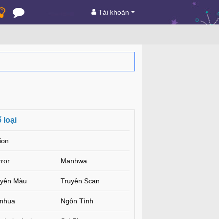
Tài khoản
 loại
ion
ror
Manhwa
uyện Màu
Truyện Scan
nhua
Ngôn Tình