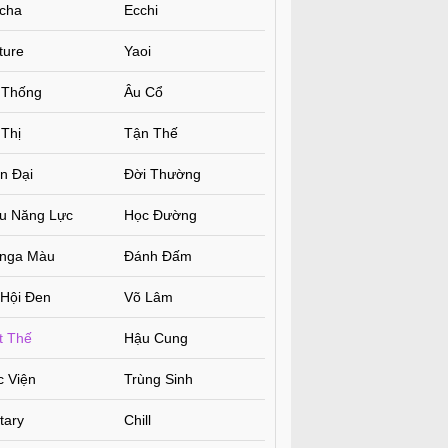
cha
Ecchi
ture
Yaoi
 Thống
Âu Cổ
Thị
Tận Thế
n Đại
Đời Thường
êu Năng Lực
Học Đường
nga Màu
Đánh Đấm
 Hội Đen
Võ Lâm
t Thế
Hậu Cung
c Viện
Trùng Sinh
itary
Chill