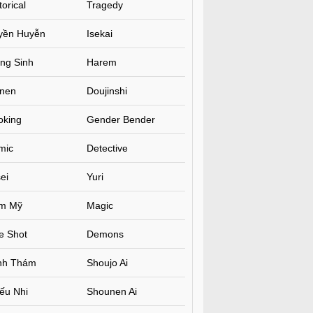
torical
Tragedy
yền Huyễn
Isekai
ng Sinh
Harem
inen
Doujinshi
oking
Gender Bender
mic
Detective
ei
Yuri
m Mỹ
Magic
e Shot
Demons
inh Thám
Shoujo Ai
ếu Nhi
Shounen Ai