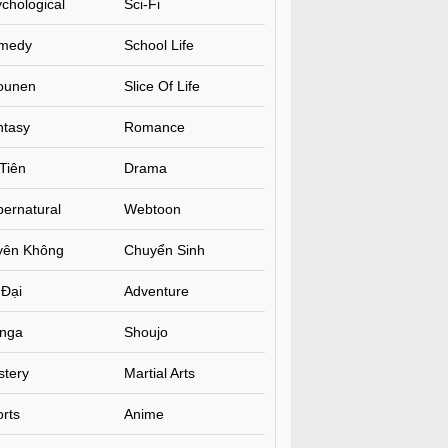
chological
Sci-Fi
medy
School Life
ounen
Slice Of Life
ntasy
Romance
Tiên
Drama
ernatural
Webtoon
yên Không
Chuyển Sinh
 Đại
Adventure
nga
Shoujo
stery
Martial Arts
rts
Anime