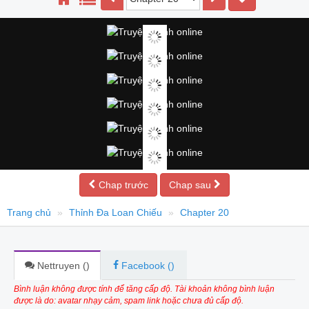
Chap trước
Chap sau
Trang chủ
Thỉnh Đa Loan Chiếu
Chapter 20
Nettruyen (
)
Facebook (
)
Bình luận không được tính để tăng cấp độ. Tài khoản không bình luận
được là do: avatar nhạy cảm, spam link hoặc chưa đủ cấp độ.