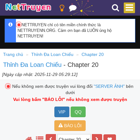
NETTRUYEN chỉ có tên miền chính thức là
NETTRUYENN.ORG. Cảm ơn bạn đã LUÔN ủng hộ
NETTRUYEN!
Trang chủ
Thỉnh Đa Loan Chiếu
Chapter 20
Thỉnh Đa Loan Chiếu
- Chapter 20
[Ngày cập nhật: 2025-11-29 05:29:12]
Nếu không xem được truyện vui lòng đổi
"SERVER ẢNH"
bên
dưới
Vui lòng bấm
"BÁO LỖI"
nếu không xem được truyện
VIP
QQ
BÁO LỖI