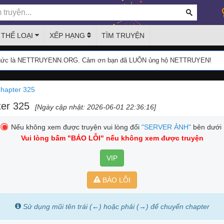
THỂ LOẠI
XẾP HẠNG
TÌM TRUYỆN
thức là NETTRUYENN.ORG. Cảm ơn bạn đã LUÔN ủng hộ NETTRUYEN!
hapter 325
ter 325
[Ngày cập nhật: 2026-06-01 22:36:16]
Nếu không xem được truyện vui lòng đổi
"SERVER ẢNH"
bên dưới
Vui lòng bấm
"BÁO LỖI"
nếu không xem được truyện
VIP
BÁO LỖI
Sử dụng mũi tên trái (←) hoặc phải (→) để chuyển chapter