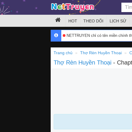
HOT
THEO DÕI
LỊCH SỬ
NETTRUYEN chỉ có tên miền chính 
Trang chủ
Thợ Rèn Huyền Thoại
C
Thợ Rèn Huyền Thoại
- Chap