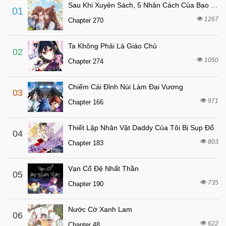
Chapter 59
Sau Khi Xuyên Sách, 5 Nhân Cách Của Bạo Quân Đều Yêu Ta
01
3 tháng trước
Chapter 58
1267
Chapter 270
3 tháng trước
Chapter 57
Ta Không Phải Là Giáo Chủ
4 tháng trước
Chapter 56
02
1050
Chapter 274
5 tháng trước
Chapter 55
5 tháng trước
Chapter 54
Chiếm Cái Đỉnh Núi Làm Đại Vương
03
5 tháng trước
Chapter 53
971
Chapter 166
6 tháng trước
Chapter 52.5
Thiết Lập Nhân Vật Daddy Của Tôi Bị Sụp Đổ
6 tháng trước
04
Chapter 52
803
Chapter 183
6 tháng trước
Chapter 51
6 tháng trước
Chapter 50
Vạn Cổ Đệ Nhất Thần
05
6 tháng trước
735
Chapter 49
Chapter 190
6 tháng trước
Chapter 48
Nước Cờ Xanh Lam
06
7 tháng trước
Chapter 47
622
Chapter 48