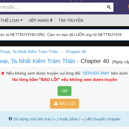
THỂ LOẠI
XẾP HẠNG
TÌM TRUYỆN
thức là NETTRUYENN.ORG. Cảm ơn bạn đã LUÔN ủng hộ NETTRUYEN!
Thoại, Ta Nhất Kiếm Trảm Thần
Chapter 40
hoại, Ta Nhất Kiếm Trảm Thần
- Chapter 40
[Ngày cậ
Nếu không xem được truyện vui lòng đổi
"SERVER ẢNH"
bên dưới
Vui lòng bấm
"BÁO LỖI"
nếu không xem được truyện
VIP
BÁO LỖI
Sử dụng mũi tên trái (←) hoặc phải (→) để chuyển chapter