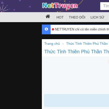
HOT
THEO DÕI
LỊCH SỬ
NETTRUYEN chỉ có tên miền chính 
Trang chủ
Thức Tỉnh Thiên Phú Thần 
Thức Tỉnh Thiên Phú Thần T