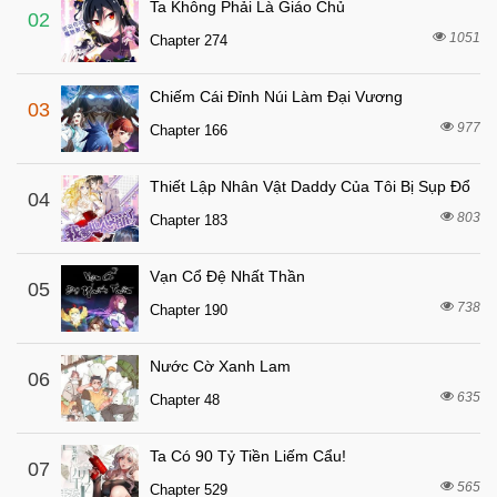
Ta Không Phải Là Giáo Chủ
2 tháng trước
Chapter 60
02
1051
Chapter 274
2 tháng trước
Chapter 59
2 tháng trước
Chapter 58
Chiếm Cái Đỉnh Núi Làm Đại Vương
03
2 tháng trước
Chapter 57
977
Chapter 166
2 tháng trước
Chapter 56
Thiết Lập Nhân Vật Daddy Của Tôi Bị Sụp Đổ
2 tháng trước
04
Chapter 55
803
Chapter 183
2 tháng trước
Chapter 54
2 tháng trước
Chapter 53
Vạn Cổ Đệ Nhất Thần
05
2 tháng trước
738
Chapter 52
Chapter 190
2 tháng trước
Chapter 51
Nước Cờ Xanh Lam
06
2 tháng trước
Chapter 50
635
Chapter 48
2 tháng trước
Chapter 49
2 tháng trước
Chapter 48
Ta Có 90 Tỷ Tiền Liếm Cẩu!
07
565
2 tháng trước
Chapter 529
Chapter 47