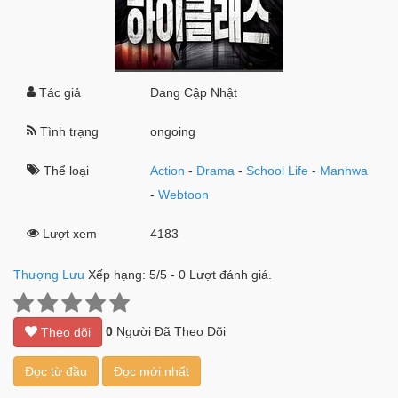
Tác giả
Đang Cập Nhật
Tình trạng
ongoing
Thể loại
Action
-
Drama
-
School Life
-
Manhwa
-
Webtoon
Lượt xem
4183
Thượng Lưu
Xếp hạng:
5
/
5
-
0
Lượt đánh giá.
0
Người Đã Theo Dõi
Theo dõi
Đọc từ đầu
Đọc mới nhất