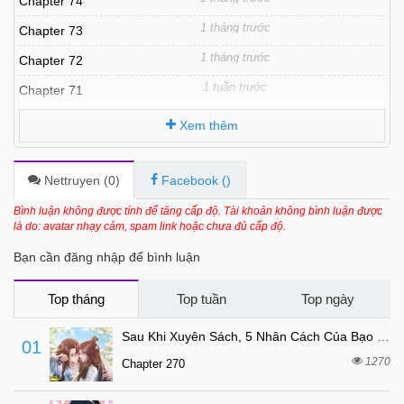
Chapter 74
1 tháng trước
Chapter 73
1 tháng trước
Chapter 72
1 tuần trước
Chapter 71
1 tuần trước
Chapter 70
Xem thêm
1 tháng trước
Chapter 69
1 tuần trước
Chapter 68
Nettruyen (
0
)
Facebook (
)
1 tuần trước
Chapter 67
Bình luận không được tính để tăng cấp độ. Tài khoản không bình luận được
là do: avatar nhạy cảm, spam link hoặc chưa đủ cấp độ.
1 tháng trước
Chapter 66
Bạn cần đăng nhập để bình luận
1 tuần trước
Chapter 65
1 tuần trước
Chapter 64
Top tháng
Top tuần
Top ngày
1 tháng trước
Chapter 63
Sau Khi Xuyên Sách, 5 Nhân Cách Của Bạo Quân Đều Yêu Ta
01
2 tháng trước
Chapter 62
1270
Chapter 270
2 tháng trước
Chapter 61