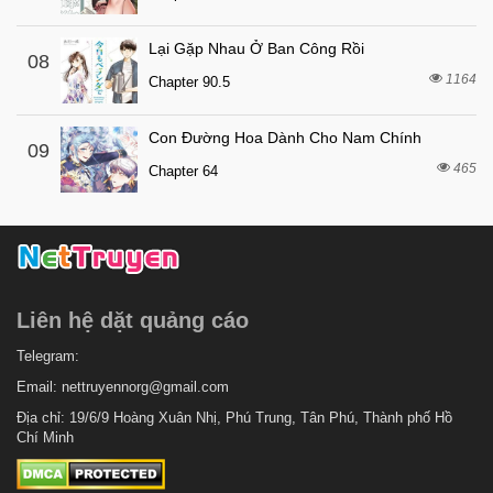
2 tháng trước
Chapter 46
Lại Gặp Nhau Ở Ban Công Rồi
08
2 tháng trước
Chapter 45
1164
Chapter 90.5
2 tháng trước
Chapter 44
Con Đường Hoa Dành Cho Nam Chính
2 tháng trước
Chapter 43
09
465
Chapter 64
2 tháng trước
Chapter 42
2 tháng trước
Chapter 41
2 tháng trước
Chapter 40
2 tháng trước
Chapter 39
Liên hệ dặt quảng cáo
2 tháng trước
Chapter 38
2 tháng trước
Telegram:
Chapter 37
Email:
nettruyennorg@gmail.com
2 tháng trước
Chapter 36
Địa chỉ: 19/6/9 Hoàng Xuân Nhị, Phú Trung, Tân Phú, Thành phố Hồ
2 tháng trước
Chapter 35
Chí Minh
2 tháng trước
Chapter 34