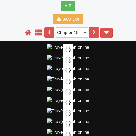
VIP
BÁO LỖI