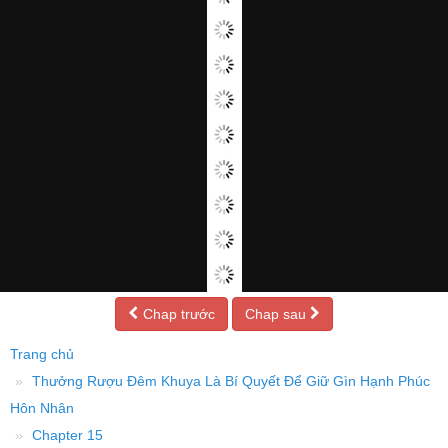
Chap trước
Chap sau
Trang chủ
Thưởng Rượu Đêm Khuya Là Bí Quyết Để Giữ Gìn Hạnh Phúc
Hôn Nhân
Chapter 15