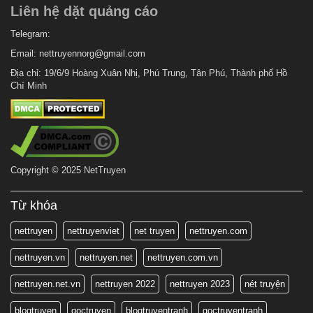
Liên hệ dặt quảng cáo
Telegram:
Email:
nettruyennorg@gmail.com
Địa chỉ: 19/6/9 Hoàng Xuân Nhị, Phú Trung, Tân Phú, Thành phố Hồ
Chí Minh
Copyright © 2025 NetTruyen
Từ khóa
nettruyen
nettruyenviet
net truyen
nettruyen.com
nettruyen.vn
nettruyen.net
nettruyen.com.vn
nettruyen.net.vn
nettruyen 2022
nettruyen 2023
nét truyện
blogtruyen
goctruyen
blogtruyentranh
goctruyentranh