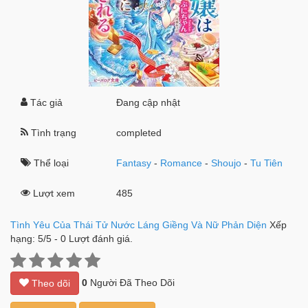
Tác giả
Đang cập nhật
Tình trạng
completed
Thể loại
Fantasy
-
Romance
-
Shoujo
-
Tu Tiên
Lượt xem
485
Tình Yêu Của Thái Tử Nước Láng Giềng Và Nữ Phản Diện
Xếp
hạng:
5
/
5
-
0
Lượt đánh giá.
0
Người Đã Theo Dõi
Theo dõi