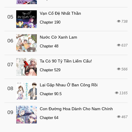
Vạn Cổ Đệ Nhất Thần
05
738
Chapter 190
Nước Cờ Xanh Lam
06
637
Chapter 48
Ta Có 90 Tỷ Tiền Liếm Cẩu!
07
566
Chapter 529
Lại Gặp Nhau Ở Ban Công Rồi
08
1165
Chapter 90.5
Con Đường Hoa Dành Cho Nam Chính
09
467
Chapter 64