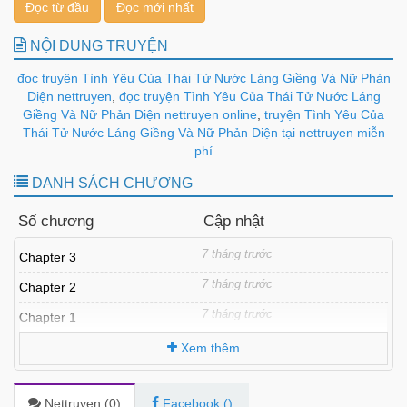
Đọc từ đầu
Đọc mới nhất
NỘI DUNG TRUYỆN
đọc truyện Tình Yêu Của Thái Tử Nước Láng Giềng Và Nữ Phản
Diện nettruyen
,
đọc truyện Tình Yêu Của Thái Tử Nước Láng
Giềng Và Nữ Phản Diện nettruyen online
,
truyện Tình Yêu Của
Thái Tử Nước Láng Giềng Và Nữ Phản Diện tại nettruyen miễn
phí
DANH SÁCH CHƯƠNG
Số chương
Cập nhật
7 tháng trước
Chapter 3
7 tháng trước
Chapter 2
7 tháng trước
Chapter 1
Xem thêm
Nettruyen (
0
)
Facebook (
)