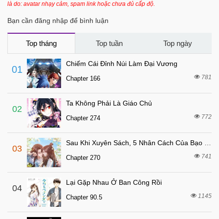
là do: avatar nhạy cảm, spam link hoặc chưa đủ cấp độ.
6 tháng trước
Chapter 620
Bạn cần đăng nhập để bình luận
6 tháng trước
Chapter 619
6 tháng trước
Chapter 618
Top tháng
Top tuần
Top ngày
6 tháng trước
Chapter 617
Chiếm Cái Đỉnh Núi Làm Đại Vương
01
6 tháng trước
Chapter 616
781
Chapter 166
6 tháng trước
Chapter 615
Ta Không Phải Là Giáo Chủ
6 tháng trước
Chapter 614
02
772
Chapter 274
6 tháng trước
Chapter 613
6 tháng trước
Chapter 612
Sau Khi Xuyên Sách, 5 Nhân Cách Của Bạo Quân Đều Yêu Ta
03
6 tháng trước
Chapter 611
741
Chapter 270
6 tháng trước
Chapter 610
Lại Gặp Nhau Ở Ban Công Rồi
6 tháng trước
04
Chapter 609
1145
Chapter 90.5
6 tháng trước
Chapter 608
6 tháng trước