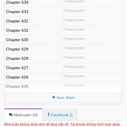
3 tháng trước
Chapter 634
3 tháng trước
Chapter 633
3 tháng trước
Chapter 632
3 tháng trước
Chapter 631
3 tháng trước
Chapter 630
3 tháng trước
Chapter 629
3 tháng trước
Chapter 628
3 tháng trước
Chapter 627
3 tháng trước
Chapter 626
3 tháng trước
Chapter 625
3 tháng trước
Chapter 624
Xem thêm
3 tháng trước
Chapter 623
3 tháng trước
Chapter 622
Nettruyen (
0
)
Facebook (
)
6 tháng trước
Chapter 621
Bình luận không được tính để tăng cấp độ. Tài khoản không bình luận được