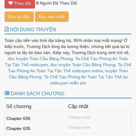
0
Người Đã Theo Dõi
Theo dõi
Đọc từ đầu
Đọc mới nhất
NỘI DUNG TRUYỆN
Toàn cầu tiến vào thời đại băng hà, 95% nhân loại mất mạng! Ở
kiếp trước, Trương Dịch lòng dạ lương thiện, nhưng kết quả lại bị
người ta lấy ân báo oán. Kiếp này, Trương Dịch trùng sinh trở về,
thức tỉnh không gian dị năng, điên cuồng lưu trữ vật tư! Hàn băng
đọc truyện Toàn Cầu Băng Phong: Ta Chế Tạo Phòng An Toàn
tận thế, phân đất vi vương! Thề phải hoàn trả lại quá khứ đau khổ
Tại Tận Thế nettruyen
,
đọc truyện Toàn Cầu Băng Phong: Ta Chế
gấp cả trăm lần!
Tạo Phòng An Toàn Tại Tận Thế nettruyen online
,
truyện Toàn
Cầu Băng Phong: Ta Chế Tạo Phòng An Toàn Tại Tận Thế tại
nettruyen miễn phí
DANH SÁCH CHƯƠNG
Số chương
Cập nhật
3 tháng trước
Chapter 636
3 tháng trước
Chapter 635