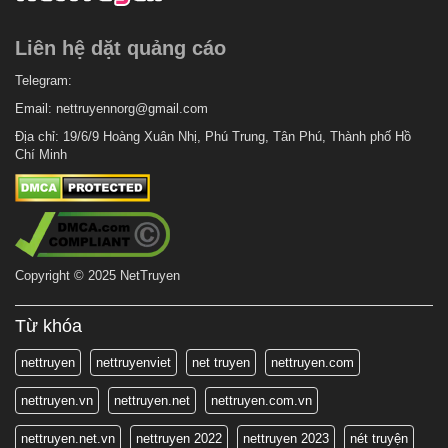
6 tháng trước
Chapter 593
Liên hệ dặt quảng cáo
6 tháng trước
Chapter 592
6 tháng trước
Telegram:
Chapter 591
Email:
nettruyennorg@gmail.com
6 tháng trước
Chapter 590
Địa chỉ: 19/6/9 Hoàng Xuân Nhị, Phú Trung, Tân Phú, Thành phố Hồ
6 tháng trước
Chapter 589
Chí Minh
6 tháng trước
Chapter 588
6 tháng trước
Chapter 587
6 tháng trước
Chapter 586
Copyright © 2025 NetTruyen
6 tháng trước
Chapter 585
6 tháng trước
Chapter 584
Từ khóa
6 tháng trước
Chapter 583
nettruyen
nettruyenviet
net truyen
nettruyen.com
6 tháng trước
Chapter 582
nettruyen.vn
nettruyen.net
nettruyen.com.vn
6 tháng trước
Chapter 581
nettruyen.net.vn
nettruyen 2022
nettruyen 2023
nét truyện
6 tháng trước
Chapter 580