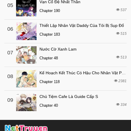
Chapter 607
Vạn Cổ Đệ Nhất Thần
05
6 tháng trước
537
Chapter 606
Chapter 190
6 tháng trước
Chapter 605
Thiết Lập Nhân Vật Daddy Của Tôi Bị Sụp Đổ
06
6 tháng trước
Chapter 604
515
Chapter 183
6 tháng trước
Chapter 603
6 tháng trước
Chapter 602
Nước Cờ Xanh Lam
07
513
6 tháng trước
Chapter 48
Chapter 601
6 tháng trước
Chapter 600
Kế Hoạch Kết Thúc Có Hậu Cho Nhân Vật Phản Diện
08
6 tháng trước
Chapter 599
2381
Chapter 118
6 tháng trước
Chapter 598
Chủ Tiệm Cafe Là Guide Cấp S
6 tháng trước
Chapter 597
09
334
Chapter 40
6 tháng trước
Chapter 596
6 tháng trước
Chapter 595
6 tháng trước
Chapter 594