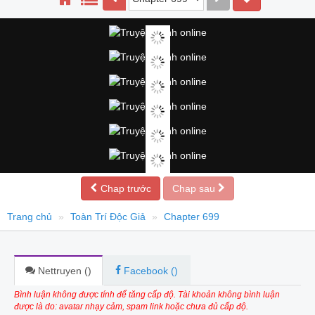
Chap trước
Chap sau
Trang chủ
Toàn Trí Độc Giả
Chapter 699
Nettruyen (
)
Facebook (
)
Bình luận không được tính để tăng cấp độ. Tài khoản không bình luận
được là do: avatar nhạy cảm, spam link hoặc chưa đủ cấp độ.