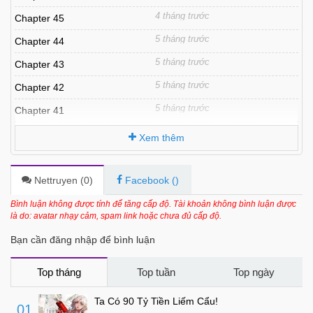
4 tháng trước
Chapter 45
5 tháng trước
Chapter 44
5 tháng trước
Chapter 43
5 tháng trước
Chapter 42
5 tháng trước
Chapter 41
5 tháng trước
Chapter 40
Xem thêm
5 tháng trước
Chapter 39
6 tháng trước
Chapter 38
Nettruyen (
0
)
Facebook (
)
6 tháng trước
Chapter 37
Bình luận không được tính để tăng cấp độ. Tài khoản không bình luận được
là do: avatar nhạy cảm, spam link hoặc chưa đủ cấp độ.
6 tháng trước
Chapter 36
Bạn cần đăng nhập để bình luận
6 tháng trước
Chapter 35
6 tháng trước
Chapter 34
Top tháng
Top tuần
Top ngày
6 tháng trước
Chapter 33
Ta Có 90 Tỷ Tiền Liếm Cẩu!
01