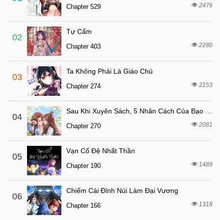
7 tháng trước
Chapter 32
2476
Chapter 529
7 tháng trước
Chapter 31
Tự Cẩm
7 tháng trước
Chapter 30
02
2280
Chapter 403
7 tháng trước
Chapter 29
7 tháng trước
Chapter 28
Ta Không Phải Là Giáo Chủ
03
7 tháng trước
Chapter 27
2153
Chapter 274
7 tháng trước
Chapter 26
Sau Khi Xuyên Sách, 5 Nhân Cách Của Bạo Quân Đều Yêu Ta
7 tháng trước
04
Chapter 25
2081
Chapter 270
7 tháng trước
Chapter 24
7 tháng trước
Chapter 23
Vạn Cổ Đệ Nhất Thần
05
7 tháng trước
1489
Chapter 22
Chapter 190
7 tháng trước
Chapter 21
Chiếm Cái Đỉnh Núi Làm Đại Vương
06
7 tháng trước
Chapter 20
1318
Chapter 166
7 tháng trước
Chapter 19