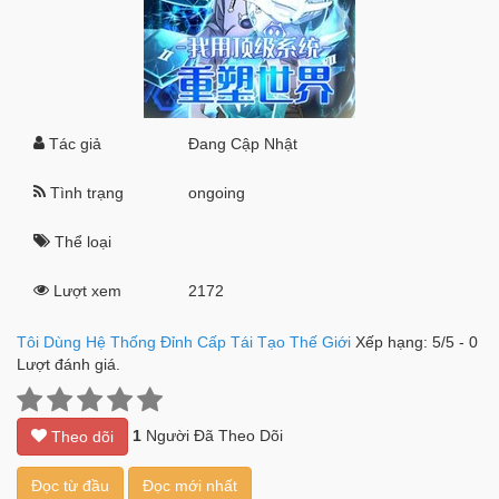
Tác giả
Đang Cập Nhật
Tình trạng
ongoing
Thể loại
Lượt xem
2172
Tôi Dùng Hệ Thống Đỉnh Cấp Tái Tạo Thế Giới
Xếp hạng:
5
/
5
-
0
Lượt đánh giá.
1
Người Đã Theo Dõi
Theo dõi
Đọc từ đầu
Đọc mới nhất