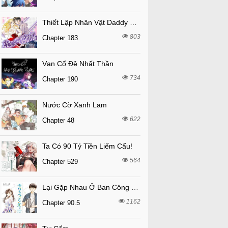
Thiết Lập Nhân Vật Daddy Của Tôi Bị Sụp Đổ
803
Chapter 183
Vạn Cổ Đệ Nhất Thần
734
Chapter 190
Nước Cờ Xanh Lam
622
Chapter 48
Ta Có 90 Tỷ Tiền Liếm Cẩu!
564
Chapter 529
Lại Gặp Nhau Ở Ban Công Rồi
1162
Chapter 90.5