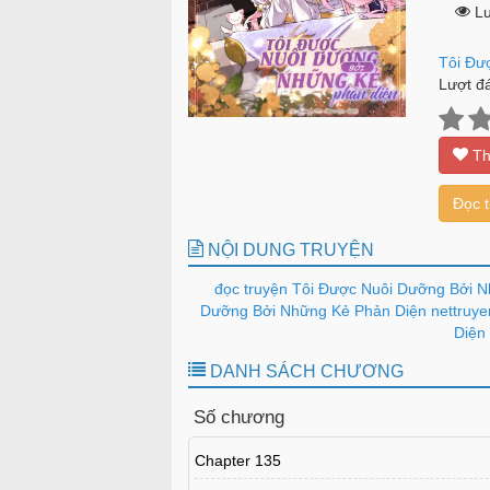
Lư
Tôi Đư
Lượt đá
Th
Đọc 
NỘI DUNG TRUYỆN
đọc truyện Tôi Được Nuôi Dưỡng Bởi N
Dưỡng Bởi Những Kẻ Phản Diện nettruyen
Diện 
DANH SÁCH CHƯƠNG
Số chương
Chapter 135