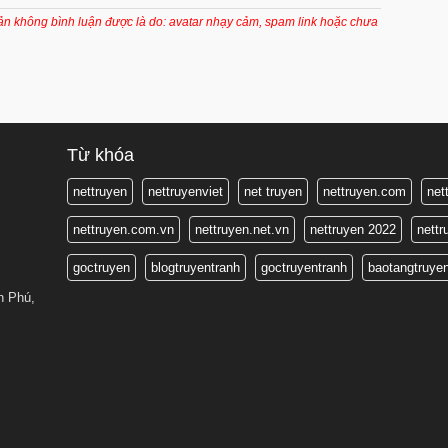
7 tháng trước
oản không bình luận được là do: avatar nhạy cảm, spam link hoặc chưa
7 tháng trước
7 tháng trước
8 tháng trước
8 tháng trước
Từ khóa
8 tháng trước
nettruyen
nettruyenviet
net truyen
nettruyen.com
net
8 tháng trước
nettruyen.com.vn
nettruyen.net.vn
nettruyen 2022
nett
8 tháng trước
goctruyen
blogtruyentranh
goctruyentranh
baotangtruye
8 tháng trước
n Phú,
8 tháng trước
8 tháng trước
8 tháng trước
8 tháng trước
8 tháng trước