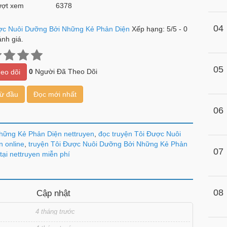
ợt xem
6378
04
ợc Nuôi Dưỡng Bởi Những Kẻ Phản Diện
Xếp hạng:
5
/
5
-
0
nh giá.
05
0
Người Đã Theo Dõi
eo dõi
từ đầu
Đọc mới nhất
06
hững Kẻ Phản Diện nettruyen
,
đọc truyện Tôi Được Nuôi
 online
,
truyện Tôi Được Nuôi Dưỡng Bởi Những Kẻ Phản
07
tại nettruyen miễn phí
08
Cập nhật
4 tháng trước