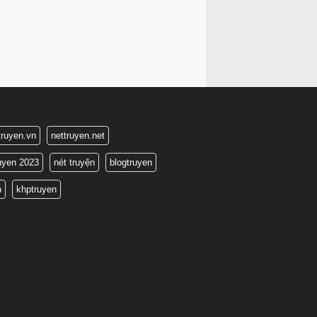
truyen.vn
nettruyen.net
ruyen 2023
nét truyện
blogtruyen
n
khptruyen