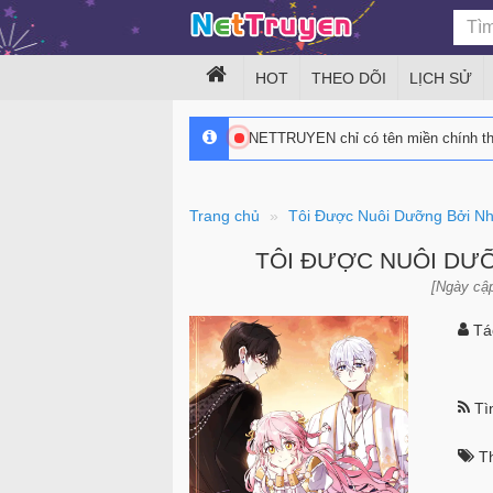
HOT
THEO DÕI
LỊCH SỬ
NETTRUYEN chỉ có tên miền chính 
Trang chủ
Tôi Được Nuôi Dưỡng Bởi N
TÔI ĐƯỢC NUÔI DƯ
[Ngày cập
Tác
Tìn
Th