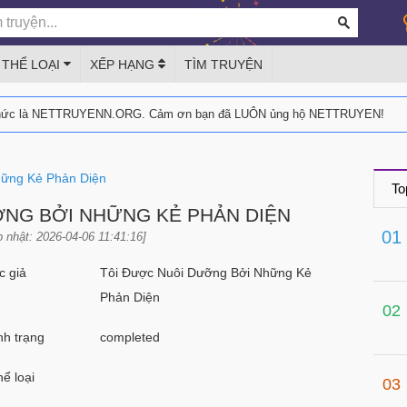
THỂ LOẠI
XẾP HẠNG
TÌM TRUYỆN
thức là NETTRUYENN.ORG. Cảm ơn bạn đã LUÔN ủng hộ NETTRUYEN!
hững Kẻ Phản Diện
To
ỠNG BỞI NHỮNG KẺ PHẢN DIỆN
01
 nhật: 2026-04-06 11:41:16]
 giả
Tôi Được Nuôi Dưỡng Bởi Những Kẻ
Phản Diện
02
h trạng
completed
ể loại
03