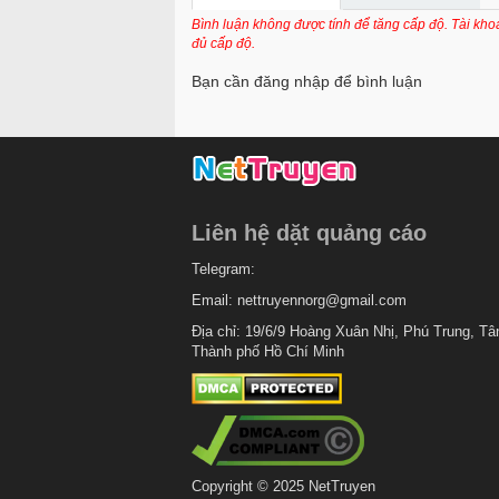
Chapter 120
Bình luận không được tính để tăng cấp độ. Tài kh
đủ cấp độ.
Chapter 119
Bạn cần đăng nhập để bình luận
Chapter 118
Chapter 117
Chapter 116
Chapter 115
Liên hệ dặt quảng cáo
Chapter 114
Telegram:
Chapter 113
Email:
nettruyennorg@gmail.com
Chapter 112
Địa chỉ: 19/6/9 Hoàng Xuân Nhị, Phú Trung, Tâ
Thành phố Hồ Chí Minh
Chapter 111
Chapter 110
Chapter 109
Chapter 108
Copyright © 2025 NetTruyen