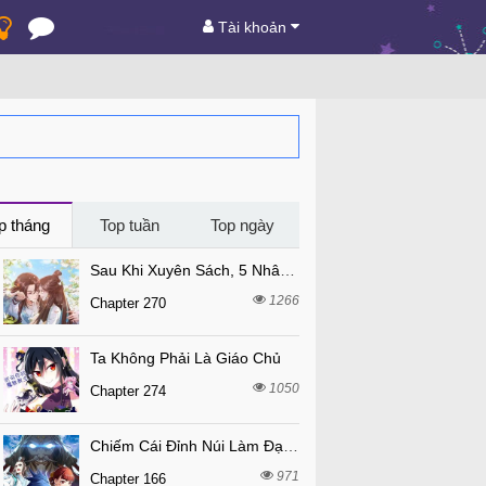
Tài khoản
p tháng
Top tuần
Top ngày
Sau Khi Xuyên Sách, 5 Nhân Cách Của Bạo Quân Đều Yêu Ta
1266
Chapter 270
Ta Không Phải Là Giáo Chủ
1050
Chapter 274
Chiếm Cái Đỉnh Núi Làm Đại Vương
971
Chapter 166