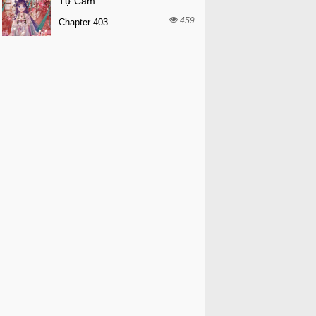
Tự Cẩm
459
Chapter 403