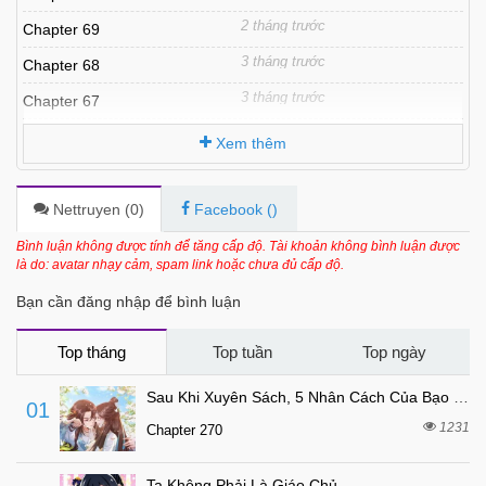
2 tháng trước
Chapter 69
3 tháng trước
Chapter 68
3 tháng trước
Chapter 67
3 tháng trước
Chapter 66
Xem thêm
3 tháng trước
Chapter 65
4 tháng trước
Chapter 64
Nettruyen (
0
)
Facebook (
)
4 tháng trước
Chapter 63
Bình luận không được tính để tăng cấp độ. Tài khoản không bình luận được
là do: avatar nhạy cảm, spam link hoặc chưa đủ cấp độ.
4 tháng trước
Chapter 62
Bạn cần đăng nhập để bình luận
5 tháng trước
Chapter 61
5 tháng trước
Chapter 60
Top tháng
Top tuần
Top ngày
5 tháng trước
Chapter 59
Sau Khi Xuyên Sách, 5 Nhân Cách Của Bạo Quân Đều Yêu Ta
01
6 tháng trước
Chapter 58
1231
Chapter 270
6 tháng trước
Chapter 57
Ta Không Phải Là Giáo Chủ