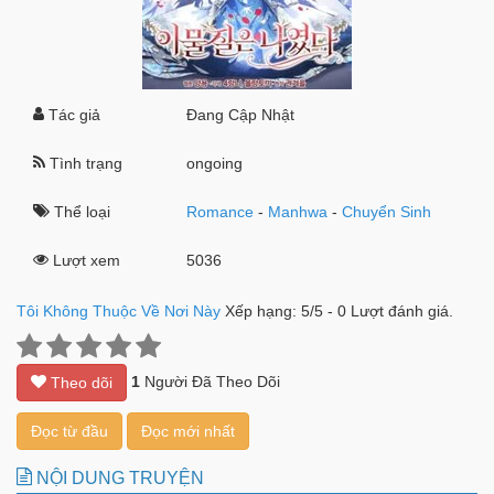
Tác giả
Đang Cập Nhật
Tình trạng
ongoing
Thể loại
Romance
-
Manhwa
-
Chuyển Sinh
Lượt xem
5036
Tôi Không Thuộc Về Nơi Này
Xếp hạng:
5
/
5
-
0
Lượt đánh giá.
1
Người Đã Theo Dõi
Theo dõi
Đọc từ đầu
Đọc mới nhất
NỘI DUNG TRUYỆN