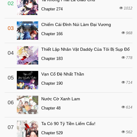
6 tháng trước
Chapter 56
02
1012
Chapter 274
6 tháng trước
Chapter 55
7 tháng trước
Chapter 54
Chiếm Cái Đỉnh Núi Làm Đại Vương
03
7 tháng trước
Chapter 53
968
Chapter 166
7 tháng trước
Chapter 52
Thiết Lập Nhân Vật Daddy Của Tôi Bị Sụp Đổ
7 tháng trước
04
Chapter 51
778
Chapter 183
7 tháng trước
Chapter 50.1
7 tháng trước
Chapter 50
Vạn Cổ Đệ Nhất Thần
05
7 tháng trước
714
Chapter 49
Chapter 190
7 tháng trước
Chapter 48
Nước Cờ Xanh Lam
06
7 tháng trước
Chapter 47
614
Chapter 48
7 tháng trước
Chapter 46
7 tháng trước
Chapter 45
Ta Có 90 Tỷ Tiền Liếm Cẩu!
07
562
7 tháng trước
Chapter 529
Chapter 44