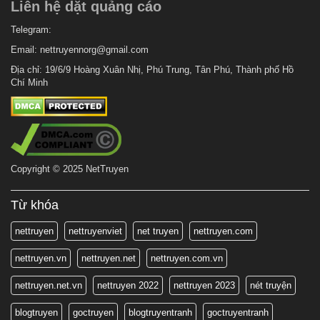
Liên hệ dặt quảng cáo
Telegram:
Email:
nettruyennorg@gmail.com
Địa chỉ: 19/6/9 Hoàng Xuân Nhị, Phú Trung, Tân Phú, Thành phố Hồ
Chí Minh
Copyright © 2025 NetTruyen
Từ khóa
nettruyen
nettruyenviet
net truyen
nettruyen.com
nettruyen.vn
nettruyen.net
nettruyen.com.vn
nettruyen.net.vn
nettruyen 2022
nettruyen 2023
nét truyện
blogtruyen
goctruyen
blogtruyentranh
goctruyentranh