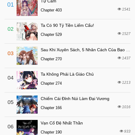
Tự Cẩm
01
7 tháng trước
Chapter 64
1541
Chapter 403
7 tháng trước
Chapter 63
Ta Có 90 Tỷ Tiền Liếm Cẩu!
7 tháng trước
Chapter 62
02
1527
Chapter 529
7 tháng trước
Chapter 61
7 tháng trước
Chapter 60
Sau Khi Xuyên Sách, 5 Nhân Cách Của Bạo Quân Đều Yêu Ta
03
7 tháng trước
Chapter 59
1437
Chapter 270
7 tháng trước
Chapter 58
Ta Không Phải Là Giáo Chủ
7 tháng trước
04
Chapter 57
1213
Chapter 274
7 tháng trước
Chapter 56
7 tháng trước
Chapter 55
Chiếm Cái Đỉnh Núi Làm Đại Vương
05
7 tháng trước
1016
Chapter 54
Chapter 166
7 tháng trước
Chapter 53
Vạn Cổ Đệ Nhất Thần
06
7 tháng trước
Chapter 52
933
Chapter 190