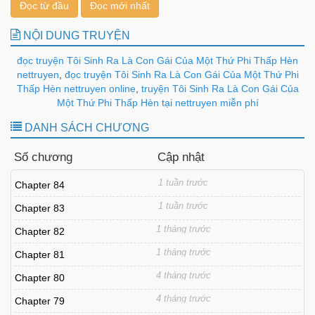
Đọc từ đầu
Đọc mới nhất
NỘI DUNG TRUYỆN
đọc truyện Tôi Sinh Ra Là Con Gái Của Một Thứ Phi Thấp Hèn
nettruyen
,
đọc truyện Tôi Sinh Ra Là Con Gái Của Một Thứ Phi
Thấp Hèn nettruyen online
,
truyện Tôi Sinh Ra Là Con Gái Của
Một Thứ Phi Thấp Hèn tại nettruyen miễn phí
DANH SÁCH CHƯƠNG
Số chương
Cập nhật
1 tuần trước
Chapter 84
1 tuần trước
Chapter 83
1 tháng trước
Chapter 82
1 tháng trước
Chapter 81
4 tháng trước
Chapter 80
4 tháng trước
Chapter 79