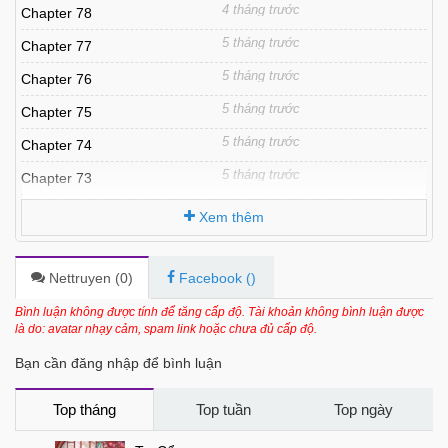
4 tháng trước
Chapter 78
5 tháng trước
Chapter 77
5 tháng trước
Chapter 76
5 tháng trước
Chapter 75
5 tháng trước
Chapter 74
5 tháng trước
Chapter 73
6 tháng trước
Chapter 72
Xem thêm
6 tháng trước
Chapter 71
6 tháng trước
Chapter 70
Nettruyen (
0
)
Facebook (
)
6 tháng trước
Chapter 69
Bình luận không được tính để tăng cấp độ. Tài khoản không bình luận được
là do: avatar nhạy cảm, spam link hoặc chưa đủ cấp độ.
6 tháng trước
Chapter 68
Bạn cần đăng nhập để bình luận
6 tháng trước
Chapter 67
7 tháng trước
Chapter 66
Top tháng
Top tuần
Top ngày
7 tháng trước
Chapter 65