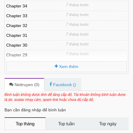
7 tháng trước
Chapter 34
7 tháng trước
Chapter 33
7 tháng trước
Chapter 32
7 tháng trước
Chapter 31
7 tháng trước
Chapter 30
7 tháng trước
Chapter 29
7 tháng trước
Chapter 28
Xem thêm
7 tháng trước
Chapter 27
7 tháng trước
Chapter 26
Nettruyen (
0
)
Facebook (
)
7 tháng trước
Chapter 25
Bình luận không được tính để tăng cấp độ. Tài khoản không bình luận được
là do: avatar nhạy cảm, spam link hoặc chưa đủ cấp độ.
7 tháng trước
Chapter 24
Bạn cần đăng nhập để bình luận
7 tháng trước
Chapter 23
7 tháng trước
Chapter 22
Top tháng
Top tuần
Top ngày
7 tháng trước