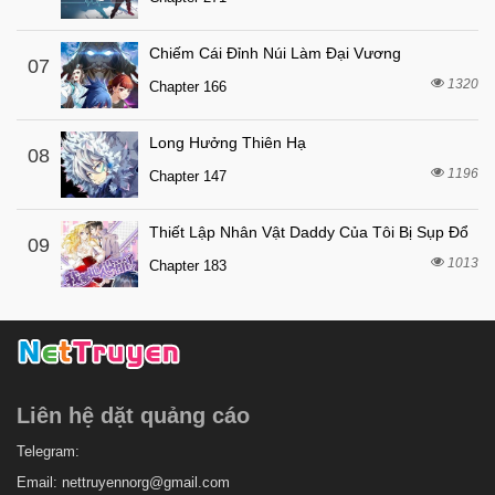
7 tháng trước
Chapter 7
7 tháng trước
Chapter 6
Chiếm Cái Đỉnh Núi Làm Đại Vương
07
1320
7 tháng trước
Chapter 166
Chapter 5
7 tháng trước
Chapter 4
Long Hưởng Thiên Hạ
08
7 tháng trước
Chapter 3
1196
Chapter 147
7 tháng trước
Chapter 2
Thiết Lập Nhân Vật Daddy Của Tôi Bị Sụp Đổ
7 tháng trước
Chapter 1
09
1013
Chapter 183
Liên hệ dặt quảng cáo
Telegram:
Email:
nettruyennorg@gmail.com