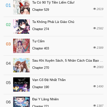
Chapter 21
Ta Có 90 Tỷ Tiền Liếm Cẩu!
01
7 tháng trước
Chapter 20
2619
Chapter 529
7 tháng trước
Chapter 19
Ta Không Phải Là Giáo Chủ
7 tháng trước
Chapter 18
02
2582
Chapter 274
7 tháng trước
Chapter 17
7 tháng trước
Chapter 16
Tự Cẩm
03
7 tháng trước
Chapter 15
2389
Chapter 403
7 tháng trước
Chapter 14
Sau Khi Xuyên Sách, 5 Nhân Cách Của Bạo Quân Đều Yêu Ta
7 tháng trước
04
Chapter 13
2083
Chapter 270
7 tháng trước
Chapter 12
7 tháng trước
Chapter 11
Vạn Cổ Đệ Nhất Thần
05
7 tháng trước
1490
Chapter 10
Chapter 190
7 tháng trước
Chapter 9
Đại Y Lăng Nhiên
06
7 tháng trước
Chapter 8
1387
Chapter 271