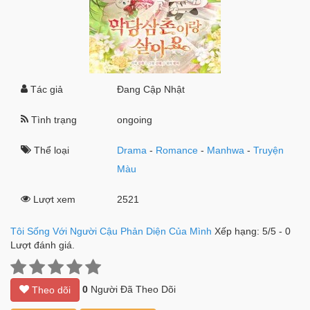
Tác giả
Đang Cập Nhật
Tình trạng
ongoing
Thể loại
Drama
-
Romance
-
Manhwa
-
Truyện
Màu
Lượt xem
2521
Tôi Sống Với Người Cậu Phản Diện Của Mình
Xếp hạng:
5
/
5
-
0
Lượt đánh giá.
0
Người Đã Theo Dõi
Theo dõi