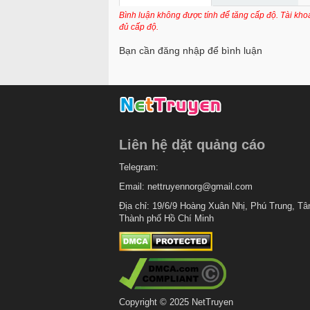
Chapter 58
Bình luận không được tính để tăng cấp độ. Tài kh
đủ cấp độ.
Chapter 57
Bạn cần đăng nhập để bình luận
Chapter 56
Chapter 55
Chapter 54
Chapter 53
Liên hệ dặt quảng cáo
Chapter 52
Telegram:
Chapter 51
Email:
nettruyennorg@gmail.com
Chapter 50
Địa chỉ: 19/6/9 Hoàng Xuân Nhị, Phú Trung, Tâ
Thành phố Hồ Chí Minh
Chapter 49
Chapter 48
Chapter 47
Chapter 46
Copyright © 2025 NetTruyen