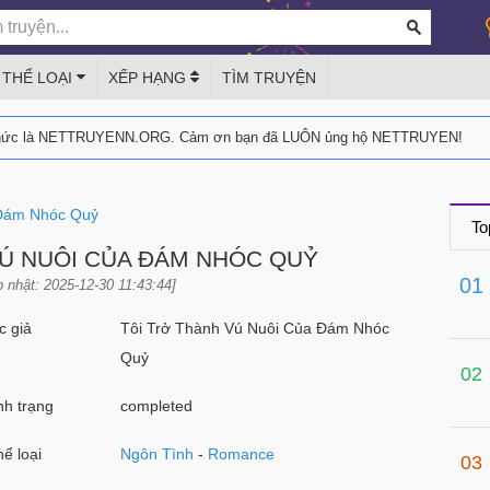
THỂ LOẠI
XẾP HẠNG
TÌM TRUYỆN
thức là NETTRUYENN.ORG. Cảm ơn bạn đã LUÔN ủng hộ NETTRUYEN!
 Đám Nhóc Quỷ
To
VÚ NUÔI CỦA ĐÁM NHÓC QUỶ
01
 nhật: 2025-12-30 11:43:44]
 giả
Tôi Trở Thành Vú Nuôi Của Đám Nhóc
Quỷ
02
h trạng
completed
ể loại
Ngôn Tình
-
Romance
03