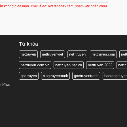
7 tháng trước
oản không bình luận được là do: avatar nhạy cảm, spam link hoặc chưa
7 tháng trước
7 tháng trước
7 tháng trước
7 tháng trước
Từ khóa
7 tháng trước
nettruyen
nettruyenviet
net truyen
nettruyen.com
net
7 tháng trước
nettruyen.com.vn
nettruyen.net.vn
nettruyen 2022
nett
7 tháng trước
goctruyen
blogtruyentranh
goctruyentranh
baotangtruye
7 tháng trước
n Phú,
8 tháng trước
8 tháng trước
8 tháng trước
8 tháng trước
8 tháng trước