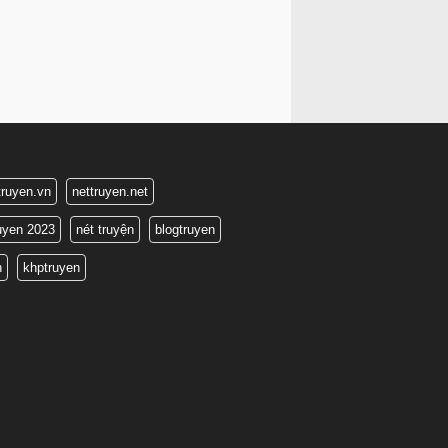
truyen.vn
nettruyen.net
ruyen 2023
nét truyện
blogtruyen
n
khptruyen