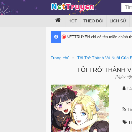
HOT
THEO DÕI
LỊCH SỬ
NETTRUYEN chỉ có tên miền chính 
Trang chủ
Tôi Trở Thành Vú Nuôi Của
TÔI TRỞ THÀNH 
[Ngày cập
Tác
Tìn
Th