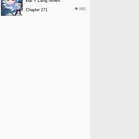
Đại Y Lăng Nhiên
995
Chapter 271