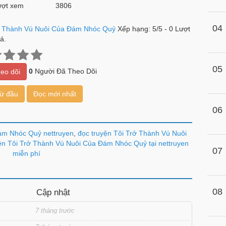
ợt xem
3806
04
ở Thành Vú Nuôi Của Đám Nhóc Quỷ
Xếp hạng:
5
/
5
-
0
Lượt
á.
05
0
Người Đã Theo Dõi
eo dõi
từ đầu
Đọc mới nhất
06
ám Nhóc Quỷ nettruyen
,
đọc truyện Tôi Trở Thành Vú Nuôi
ện Tôi Trở Thành Vú Nuôi Của Đám Nhóc Quỷ tại nettruyen
07
miễn phí
08
Cập nhật
7 tháng trước