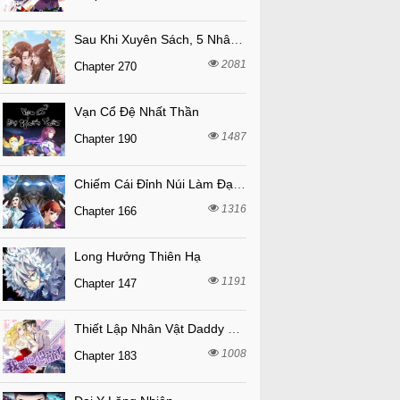
Sau Khi Xuyên Sách, 5 Nhân Cách Của Bạo Quân Đều Yêu Ta
2081
Chapter 270
Vạn Cổ Đệ Nhất Thần
1487
Chapter 190
Chiếm Cái Đỉnh Núi Làm Đại Vương
1316
Chapter 166
Long Hưởng Thiên Hạ
1191
Chapter 147
Thiết Lập Nhân Vật Daddy Của Tôi Bị Sụp Đổ
1008
Chapter 183