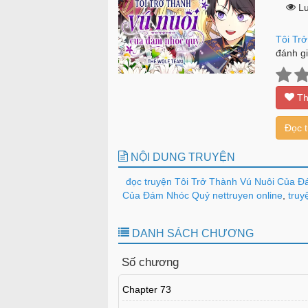
Lư
Tôi Tr
đánh gi
Th
Đọc 
NỘI DUNG TRUYỆN
đọc truyện Tôi Trở Thành Vú Nuôi Của Đ
Của Đám Nhóc Quỷ nettruyen online
,
truy
DANH SÁCH CHƯƠNG
Số chương
Chapter 73