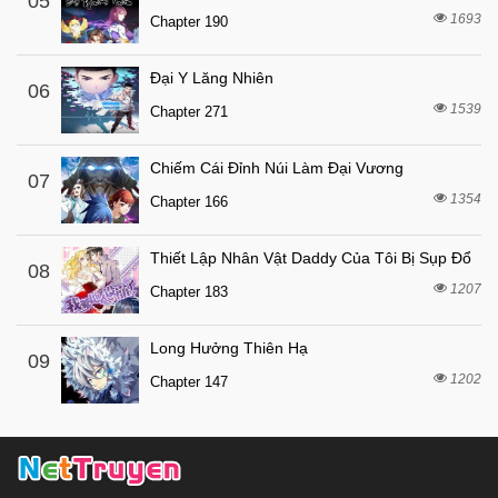
05
7 tháng trước
1693
Chapter 64
Chapter 190
7 tháng trước
Chapter 63
Đại Y Lăng Nhiên
06
7 tháng trước
Chapter 62
1539
Chapter 271
7 tháng trước
Chapter 61
7 tháng trước
Chapter 60
Chiếm Cái Đỉnh Núi Làm Đại Vương
07
1354
7 tháng trước
Chapter 166
Chapter 59
7 tháng trước
Chapter 58
Thiết Lập Nhân Vật Daddy Của Tôi Bị Sụp Đổ
08
7 tháng trước
Chapter 57
1207
Chapter 183
7 tháng trước
Chapter 56
Long Hưởng Thiên Hạ
7 tháng trước
Chapter 55
09
1202
Chapter 147
7 tháng trước
Chapter 54
7 tháng trước
Chapter 53.5
7 tháng trước
Chapter 53
7 tháng trước