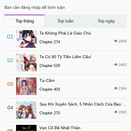
7 tháng trước
Chapter 78
Bạn cần đăng nhập để bình luận
7 tháng trước
Chapter 77
7 tháng trước
Chapter 76
Top tháng
Top tuần
Top ngày
7 tháng trước
Chapter 75
Ta Không Phải Là Giáo Chủ
01
7 tháng trước
Chapter 74
2884
Chapter 274
7 tháng trước
Chapter 73
Ta Có 90 Tỷ Tiền Liếm Cẩu!
7 tháng trước
Chapter 72
02
2683
Chapter 529
7 tháng trước
Chapter 71
7 tháng trước
Chapter 70
Tự Cẩm
03
7 tháng trước
Chapter 69
2394
Chapter 403
7 tháng trước
Chapter 68
Sau Khi Xuyên Sách, 5 Nhân Cách Của Bạo Quân Đều Yêu Ta
7 tháng trước
04
Chapter 67
2091
Chapter 270
7 tháng trước
Chapter 66
7 tháng trước
Chapter 65
Vạn Cổ Đệ Nhất Thần