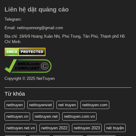
Chapter 52
Liên hệ dặt quảng cáo
7 tháng trước
Chapter 51
7 tháng trước
Telegram:
Chapter 50
Email:
nettruyennorg@gmail.com
7 tháng trước
Chapter 49
Địa chỉ: 19/6/9 Hoàng Xuân Nhị, Phú Trung, Tân Phú, Thành phố Hồ
7 tháng trước
Chapter 48
Chí Minh
7 tháng trước
Chapter 47
7 tháng trước
Chapter 46
7 tháng trước
Chapter 45
Copyright © 2025 NetTruyen
7 tháng trước
Chapter 44
7 tháng trước
Chapter 43
Từ khóa
7 tháng trước
Chapter 42
nettruyen
nettruyenviet
net truyen
nettruyen.com
7 tháng trước
Chapter 41
nettruyen.vn
nettruyen.net
nettruyen.com.vn
7 tháng trước
Chapter 40
nettruyen.net.vn
nettruyen 2022
nettruyen 2023
nét truyện
7 tháng trước
Chapter 39