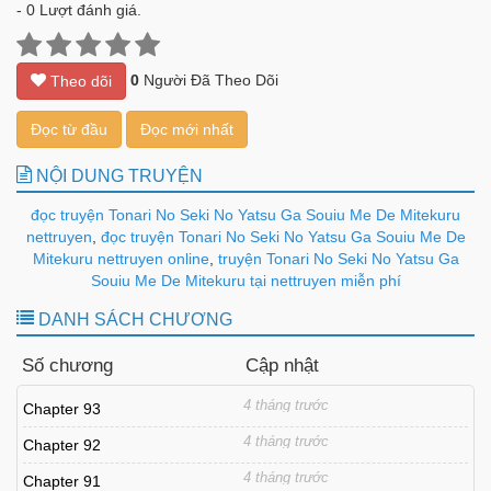
-
0
Lượt đánh giá.
0
Người Đã Theo Dõi
Theo dõi
Đọc từ đầu
Đọc mới nhất
NỘI DUNG TRUYỆN
đọc truyện Tonari No Seki No Yatsu Ga Souiu Me De Mitekuru
nettruyen
,
đọc truyện Tonari No Seki No Yatsu Ga Souiu Me De
Mitekuru nettruyen online
,
truyện Tonari No Seki No Yatsu Ga
Souiu Me De Mitekuru tại nettruyen miễn phí
DANH SÁCH CHƯƠNG
Số chương
Cập nhật
4 tháng trước
Chapter 93
4 tháng trước
Chapter 92
4 tháng trước
Chapter 91