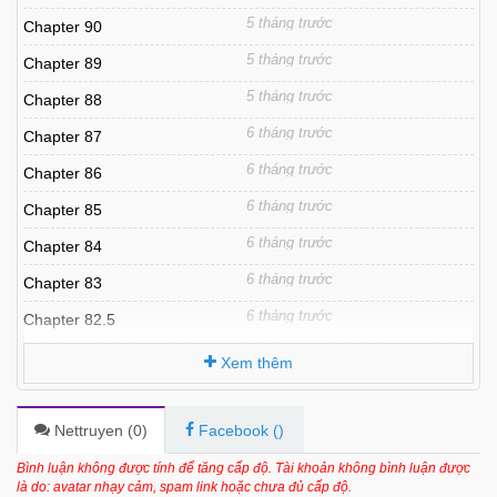
5 tháng trước
Chapter 90
5 tháng trước
Chapter 89
5 tháng trước
Chapter 88
6 tháng trước
Chapter 87
6 tháng trước
Chapter 86
6 tháng trước
Chapter 85
6 tháng trước
Chapter 84
6 tháng trước
Chapter 83
6 tháng trước
Chapter 82.5
6 tháng trước
Chapter 82
Xem thêm
7 tháng trước
Chapter 81
7 tháng trước
Chapter 80
Nettruyen (
0
)
Facebook (
)
7 tháng trước
Chapter 79
Bình luận không được tính để tăng cấp độ. Tài khoản không bình luận được
là do: avatar nhạy cảm, spam link hoặc chưa đủ cấp độ.