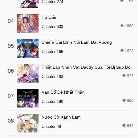
Chapter 39
1195
Chapter 274
6 tháng trước
Chapter 38
Tự Cẩm
6 tháng trước
04
Chapter 37
1092
Chapter 403
6 tháng trước
Chapter 36
6 tháng trước
Chapter 35
Chiếm Cái Đỉnh Núi Làm Đại Vương
05
6 tháng trước
1012
Chapter 34
Chapter 166
7 tháng trước
Chapter 33
Thiết Lập Nhân Vật Daddy Của Tôi Bị Sụp Đổ
06
7 tháng trước
Chapter 32
911
Chapter 183
7 tháng trước
Chapter 31
7 tháng trước
Chapter 30
Vạn Cổ Đệ Nhất Thần
07
909
7 tháng trước
Chapter 190
Chapter 29
7 tháng trước
Chapter 28
Nước Cờ Xanh Lam
08
7 tháng trước
Chapter 27
641
Chapter 48
7 tháng trước
Chapter 26