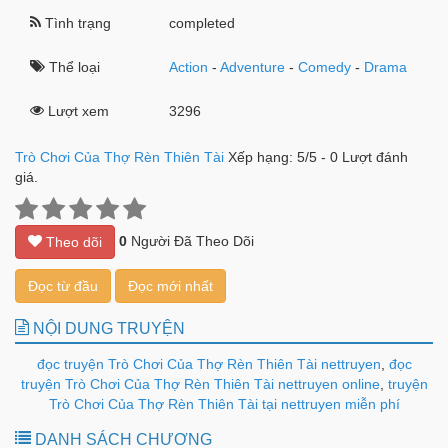
Tình trạng
completed
Thể loại
Action
-
Adventure
-
Comedy
-
Drama
Lượt xem
3296
Trò Chơi Của Thợ Rèn Thiên Tài
Xếp hạng:
5
/
5
-
0
Lượt đánh
giá.
0
Người Đã Theo Dõi
Theo dõi
Đọc từ đầu
Đọc mới nhất
NỘI DUNG TRUYỆN
đọc truyện Trò Chơi Của Thợ Rèn Thiên Tài nettruyen
,
đọc
truyện Trò Chơi Của Thợ Rèn Thiên Tài nettruyen online
,
truyện
Trò Chơi Của Thợ Rèn Thiên Tài tại nettruyen miễn phí
DANH SÁCH CHƯƠNG