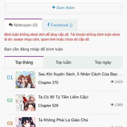
1 tháng trước
Chapter 52
Xem thêm
3 tháng trước
Chapter 51
3 tháng trước
Chapter 50
Nettruyen (
0
)
Facebook (
)
3 tháng trước
Chapter 49
Bình luận không được tính để tăng cấp độ. Tài khoản không bình luận được
là do: avatar nhạy cảm, spam link hoặc chưa đủ cấp độ.
3 tháng trước
Chapter 48
Bạn cần đăng nhập để bình luận
4 tháng trước
Chapter 47
4 tháng trước
Chapter 46
Top tháng
Top tuần
Top ngày
4 tháng trước
Chapter 45
Sau Khi Xuyên Sách, 5 Nhân Cách Của Bạo Quân Đều Yêu Ta
01
5 tháng trước
Chapter 44
1419
Chapter 270
5 tháng trước
Chapter 43
Ta Có 90 Tỷ Tiền Liếm Cẩu!
5 tháng trước
Chapter 42
02
1369
Chapter 529
5 tháng trước
Chapter 41
5 tháng trước
Chapter 40
Ta Không Phải Là Giáo Chủ
03
6 tháng trước