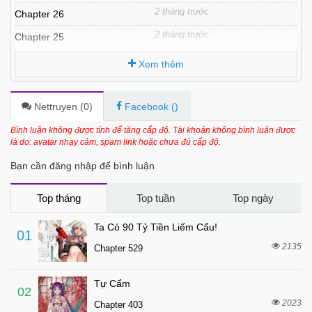
2 tháng trước
Chapter 26
2 tháng trước
Chapter 25
3 tháng trước
Chapter 24
Xem thêm
3 tháng trước
Chapter 23
3 tháng trước
Chapter 22
Nettruyen (
0
)
Facebook (
)
4 tháng trước
Chapter 21
Bình luận không được tính để tăng cấp độ. Tài khoản không bình luận được
là do: avatar nhạy cảm, spam link hoặc chưa đủ cấp độ.
4 tháng trước
Chapter 20
Bạn cần đăng nhập để bình luận
4 tháng trước
Chapter 19
4 tháng trước
Chapter 18
Top tháng
Top tuần
Top ngày
5 tháng trước
Chapter 17
Ta Có 90 Tỷ Tiền Liếm Cẩu!
01
5 tháng trước
Chapter 16
2135
Chapter 529
5 tháng trước
Chapter 15
Tự Cẩm
5 tháng trước
Chapter 14
02
2023
Chapter 403
6 tháng trước