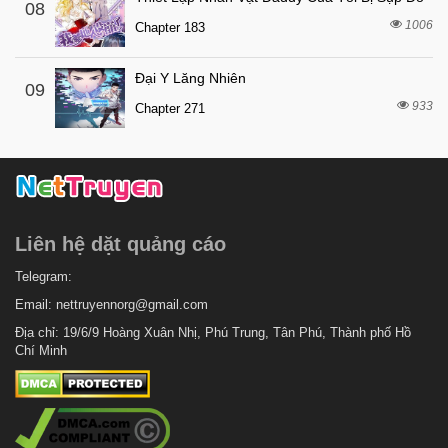
08
1006
Chapter 183
Đại Y Lăng Nhiên
09
933
Chapter 271
Liên hệ dặt quảng cáo
Telegram:
Email:
nettruyennorg@gmail.com
Địa chỉ: 19/6/9 Hoàng Xuân Nhị, Phú Trung, Tân Phú, Thành phố Hồ
Chí Minh