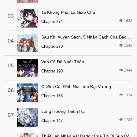
Chapter 13
6 tháng trước
Chapter 12
Ta Không Phải Là Giáo Chủ
03
6 tháng trước
Chapter 11
1632
Chapter 274
6 tháng trước
Chapter 10
Sau Khi Xuyên Sách, 5 Nhân Cách Của Bạo Quân Đều Yêu Ta
6 tháng trước
04
Chapter 9
1549
Chapter 270
6 tháng trước
Chapter 8
6 tháng trước
Chapter 7
Vạn Cổ Đệ Nhất Thần
05
6 tháng trước
1444
Chapter 6
Chapter 190
6 tháng trước
Chapter 5
Chiếm Cái Đỉnh Núi Làm Đại Vương
06
6 tháng trước
Chapter 4
1314
Chapter 166
8 tháng trước
Chapter 3
8 tháng trước
Chapter 2
Long Hưởng Thiên Hạ
07
1189
8 tháng trước
Chapter 147
Chapter 1
Thiết Lập Nhân Vật Daddy Của Tôi Bị Sụp Đổ