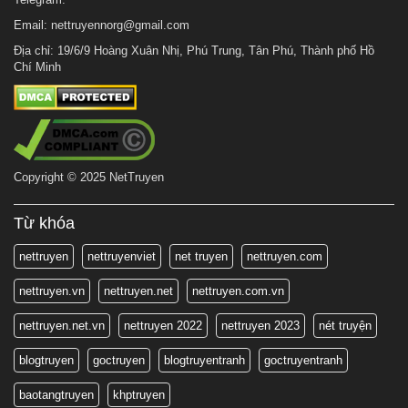
Email:
nettruyennorg@gmail.com
Địa chỉ: 19/6/9 Hoàng Xuân Nhị, Phú Trung, Tân Phú, Thành phố Hồ
Chí Minh
Copyright © 2025 NetTruyen
Từ khóa
nettruyen
nettruyenviet
net truyen
nettruyen.com
nettruyen.vn
nettruyen.net
nettruyen.com.vn
nettruyen.net.vn
nettruyen 2022
nettruyen 2023
nét truyện
blogtruyen
goctruyen
blogtruyentranh
goctruyentranh
baotangtruyen
khptruyen