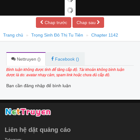
Chap trước
Chap sau
Trang chủ
Trọng Sinh Đô Thị Tu Tiên
Chapter 1142
Nettruyen (
)
Facebook (
)
Bình luận không được tính để tăng cấp độ. Tài khoản không bình luận
được là do: avatar nhạy cảm, spam link hoặc chưa đủ cấp độ.
Bạn cần đăng nhập để bình luận
Liên hệ dặt quảng cáo
Telegram: