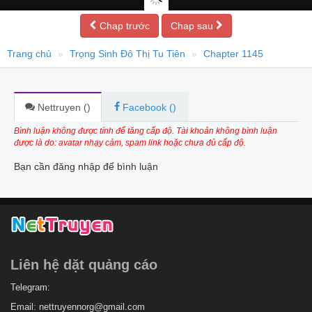
Chap trước
Chap sau
Trang chủ
Trọng Sinh Đô Thị Tu Tiên
Chapter 1145
Nettruyen (
)
Facebook (
)
Bình luận không được tính để tăng cấp độ. Tài khoản không bình luận
được là do: avatar nhạy cảm, spam link hoặc chưa đủ cấp độ.
Bạn cần đăng nhập để bình luận
Liên hệ dặt quảng cáo
Telegram:
Email:
nettruyennorg@gmail.com