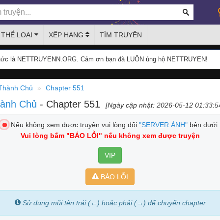
THỂ LOẠI
XẾP HẠNG
TÌM TRUYỆN
thức là NETTRUYENN.ORG. Cảm ơn bạn đã LUÔN ủng hộ NETTRUYEN!
Thành Chủ
Chapter 551
hành Chủ
- Chapter 551
[Ngày cập nhật: 2026-05-12 01:33:5
Nếu không xem được truyện vui lòng đổi
"SERVER ẢNH"
bên dưới
Vui lòng bấm
"BÁO LỖI"
nếu không xem được truyện
VIP
BÁO LỖI
Sử dụng mũi tên trái (←) hoặc phải (→) để chuyển chapter