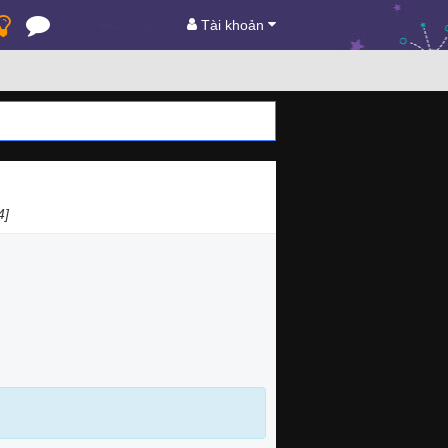
Tài khoản
4]