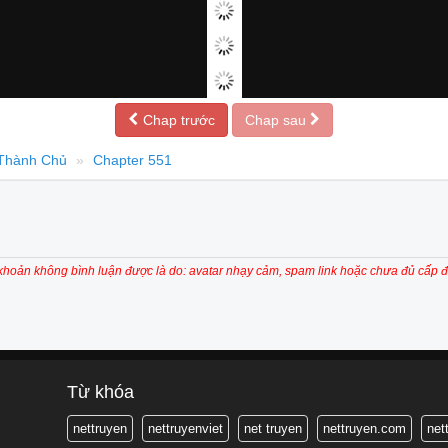
Chap trước
Chap sau
Thành Chủ
Chapter 551
 khoản không bình luận được là do: avatar nhạy cảm, spam link hoặc chưa đủ cấp đ
Từ khóa
nettruyen
nettruyenviet
net truyen
nettruyen.com
net