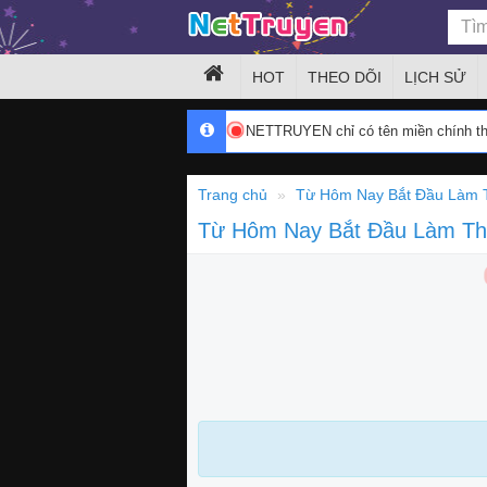
HOT
THEO DÕI
LỊCH SỬ
NETTRUYEN chỉ có tên miền chính 
Trang chủ
Từ Hôm Nay Bắt Đầu Làm 
Từ Hôm Nay Bắt Đầu Làm T